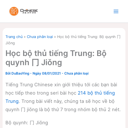
Nhảy
tới
nội
dung
Trang chủ
»
Chưa phân loại
»
Học bộ thủ tiếng Trung: Bộ quynh 冂
Jiǒng
Học bộ thủ tiếng Trung: Bộ
quynh 冂 Jiǒng
Bởi
DuBaoYing
-
Ngày 08/01/2021
-
Chưa phân loại
Tiếng Trung Chinese xin giới thiệu tới các bạn bài
học tiếp theo trong seri bài học
214 bộ thủ tiếng
Trung
. Trong bài viết này, chúng ta sẽ học về bộ
quynh 冂 jiǒng là bộ thứ 7 trong nhóm bộ thủ 2 nét.
Bộ quynh: 冂 Jiǒng