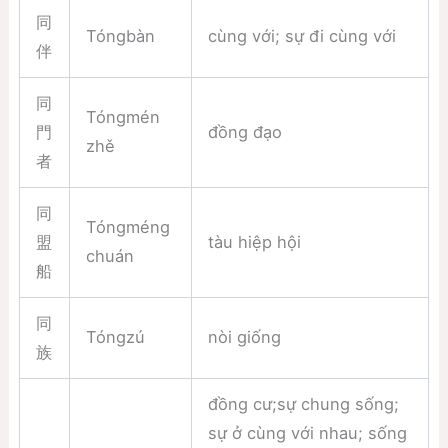
同
Tóngbàn
cùng với; sự đi cùng với
伴
同
Tóngmén
門
đồng đạo
zhě
者
同
Tóngméng
盟
tàu hiệp hội
chuán
船
同
Tóngzú
nòi giống
族
đồng cư;sự chung sống;
sự ở cùng với nhau; sống