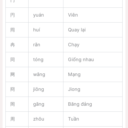
円
yuán
Viên
囘
huí
Quay lại
冉
rǎn
Chạy
同
tóng
Giống nhau
网
wǎng
Mạng
冏
jiǒng
Jiong
岡
gāng
Băng đảng
周
zhōu
Tuần