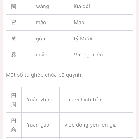
罔
wǎng
lừa dối
冐
mào
Mao
冓
gòu
tỷ Mười
冕
miǎn
Vương miện
Một số từ ghép chứa bộ quynh:
円
Yuán zhōu
chu vi hình tròn
周
円
Yuán gāo
việc đồng yên lên giá
高