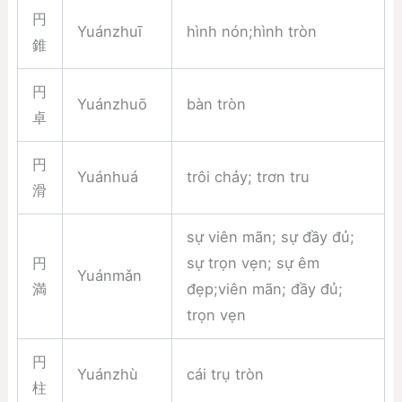
円
Yuánzhuī
hình nón;hình tròn
錐
円
Yuánzhuō
bàn tròn
卓
円
Yuánhuá
trôi chảy; trơn tru
滑
sự viên mãn; sự đầy đủ;
円
sự trọn vẹn; sự êm
Yuánmǎn
満
đẹp;viên mãn; đầy đủ;
trọn vẹn
円
Yuánzhù
cái trụ tròn
柱