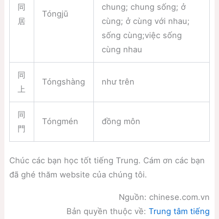
同
chung; chung sống; ở
Tóngjū
居
cùng; ở cùng với nhau;
sống cùng;việc sống
cùng nhau
同
Tóngshàng
như trên
上
同
Tóngmén
đồng môn
門
Chúc các bạn học tốt tiếng Trung. Cám ơn các bạn
đã ghé thăm website của chúng tôi.
Nguồn: chinese.com.vn
Bản quyền thuộc về:
Trung tâm tiếng