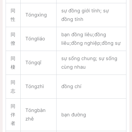
同
sự đồng giới tính; sự
Tóngxìng
性
đồng tính
同
bạn đồng liêu;đồng
Tóngliáo
僚
liêu;đồng nghiệp;đồng sự
同
sự sống chung; sự sống
Tóngqī
棲
cùng nhau
同
Tóngzhì
đồng chí
志
同
Tóngbàn
伴
bạn đường
zhě
者