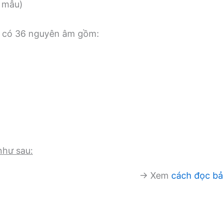
 mẫu)
c có 36 nguyên âm gồm:
hư sau:
→ Xem
cách đọc bả