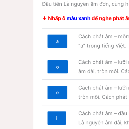
Đầu tiên Là nguyên âm đơn, cùng 
↓ Nhấp ô
màu xanh
để nghe phát 
Cách phát âm – mồm 
a
“a” trong tiếng Việt.
Cách phát âm – lưỡi r
o
âm dài, tròn môi. Cá
Cách phát âm – lưỡi 
e
tròn môi. Cách phát 
Cách phát âm – đầu l
i
Là nguyên âm dài, kh