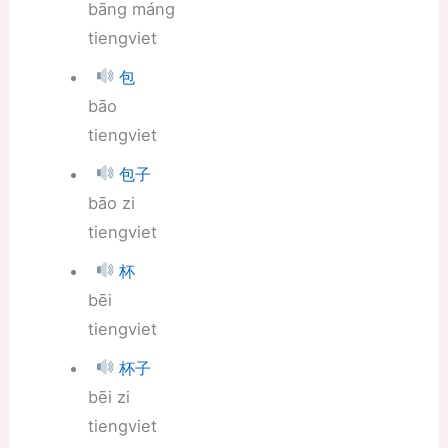
bāng máng
tiengviet
包
bāo
tiengviet
包子
bāo zi
tiengviet
杯
bēi
tiengviet
杯子
bēi zi
tiengviet