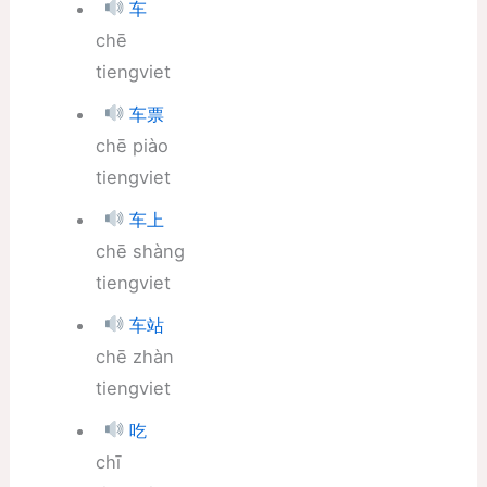
车
chē
tiengviet
车票
chē piào
tiengviet
车上
chē shàng
tiengviet
车站
chē zhàn
tiengviet
吃
chī