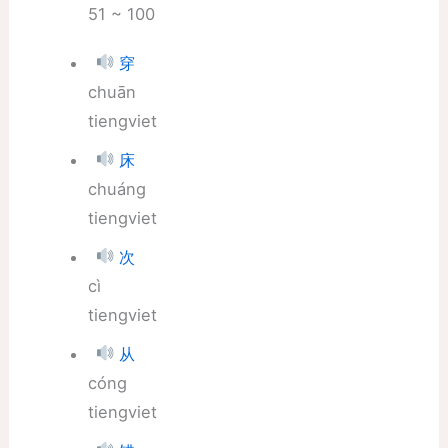
51 ~ 100
穿
chuān
tiengviet
床
chuáng
tiengviet
次
cì
tiengviet
从
cóng
tiengviet