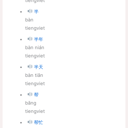
tiengviet
半
bàn
tiengviet
半年
bàn nián
tiengviet
半天
bàn tiān
tiengviet
帮
bāng
tiengviet
帮忙