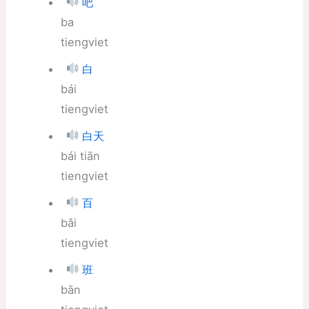
吧
ba
tiengviet
白
bái
tiengviet
白天
bái tiān
tiengviet
百
bǎi
tiengviet
班
bān