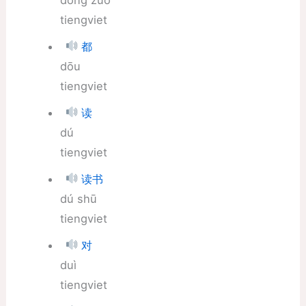
tiengviet
都
dōu
tiengviet
读
dú
tiengviet
读书
dú shū
tiengviet
对
duì
tiengviet