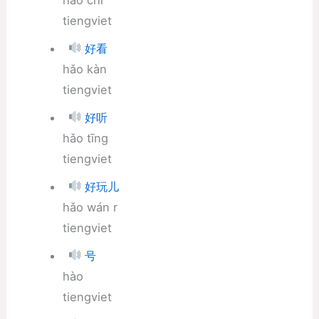
tiengviet
好看
hǎo kàn
tiengviet
好听
hǎo tīng
tiengviet
好玩儿
hǎo wán r
tiengviet
号
hào
tiengviet