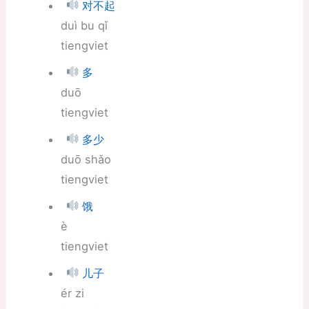
对不起
duì bu qǐ
tiengviet
多
duō
tiengviet
多少
duō shǎo
tiengviet
饿
è
tiengviet
儿子
ér zi