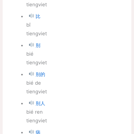
tiengviet
比
bǐ
tiengviet
别
bié
tiengviet
别的
bié de
tiengviet
别人
bié ren
tiengviet
病