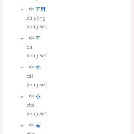
不用
bù yòng
tiengviet
不
bù
tiengviet
菜
cài
tiengviet
茶
chá
tiengviet
差
chà