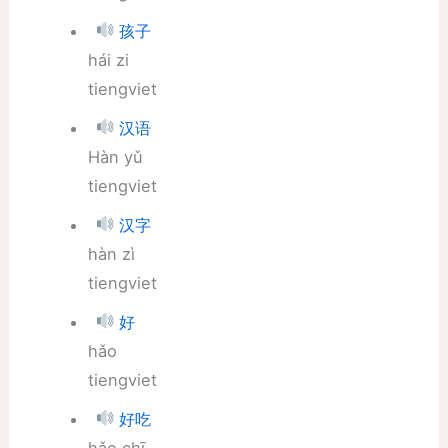
孩子
hái zi
tiengviet
汉语
Hàn yǔ
tiengviet
汉字
hàn zì
tiengviet
好
hǎo
tiengviet
好吃
hǎo chī