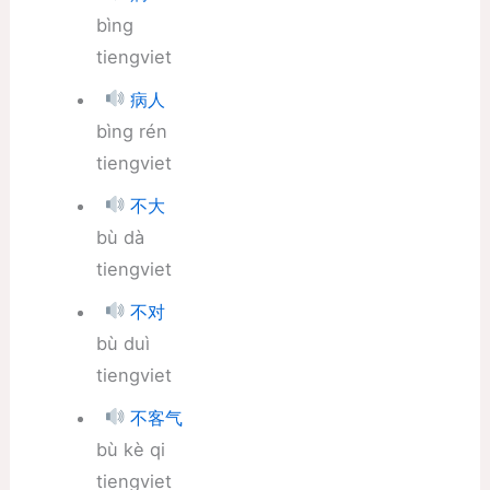
bìng
tiengviet
病人
bìng rén
tiengviet
不大
bù dà
tiengviet
不对
bù duì
tiengviet
不客气
bù kè qi
tiengviet