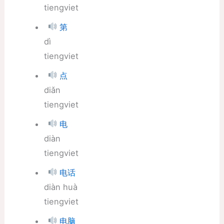
tiengviet
第
dì
tiengviet
点
diǎn
tiengviet
电
diàn
tiengviet
电话
diàn huà
tiengviet
电脑