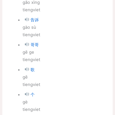
gāo xìng
tiengviet
告诉
gào sù
tiengviet
哥哥
gē ge
tiengviet
歌
gē
tiengviet
个
gè
tiengviet