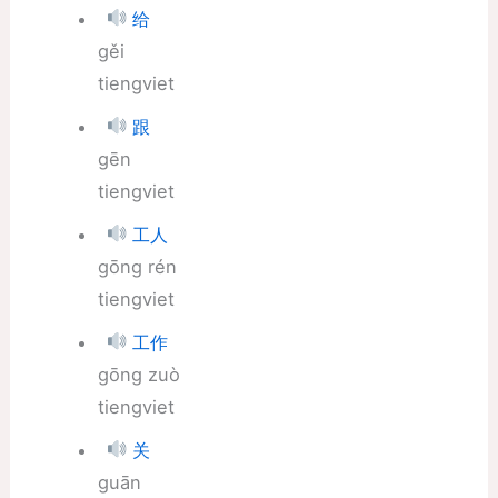
给
gěi
tiengviet
跟
gēn
tiengviet
工人
gōng rén
tiengviet
工作
gōng zuò
tiengviet
关
guān