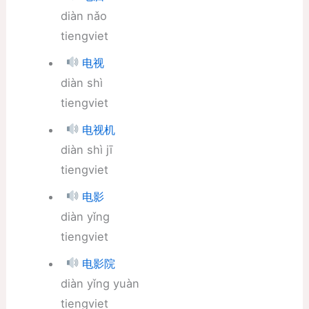
diàn nǎo
tiengviet
电视
diàn shì
tiengviet
电视机
diàn shì jī
tiengviet
电影
diàn yǐng
tiengviet
电影院
diàn yǐng yuàn
tiengviet