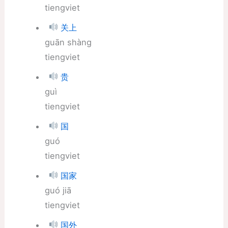
tiengviet
关上
guān shàng
tiengviet
贵
guì
tiengviet
国
guó
tiengviet
国家
guó jiā
tiengviet
国外