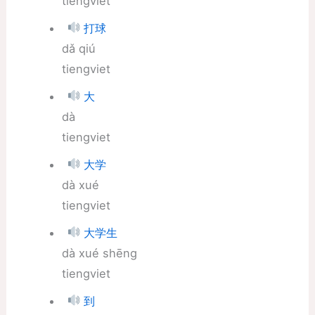
tiengviet
打球
dǎ qiú
tiengviet
大
dà
tiengviet
大学
dà xué
tiengviet
大学生
dà xué shēng
tiengviet
到