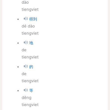
dào
tiengviet
得到
dé dào
tiengviet
地
de
tiengviet
的
de
tiengviet
等
děng
tiengviet