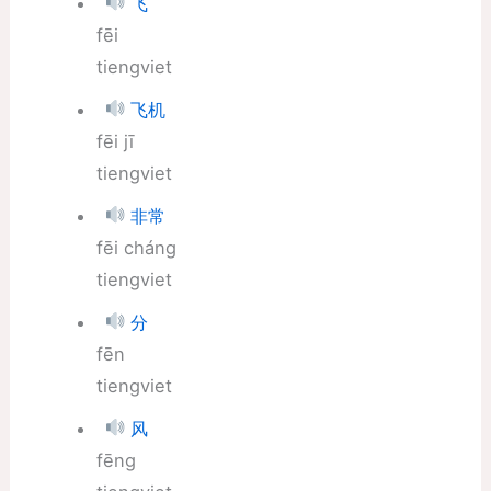
飞
fēi
tiengviet
飞机
fēi jī
tiengviet
非常
fēi cháng
tiengviet
分
fēn
tiengviet
风
fēng