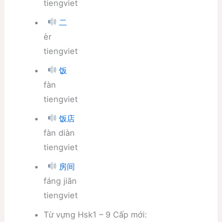
tiengviet
二
èr
tiengviet
饭
fàn
tiengviet
饭店
fàn diàn
tiengviet
房间
fáng jiān
tiengviet
Từ vựng Hsk1 – 9 Cấp mới: