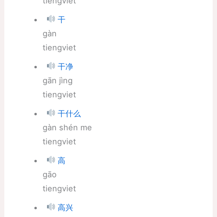
tiengviet
干
gàn
tiengviet
干净
gān jìng
tiengviet
干什么
gàn shén me
tiengviet
高
gāo
tiengviet
高兴