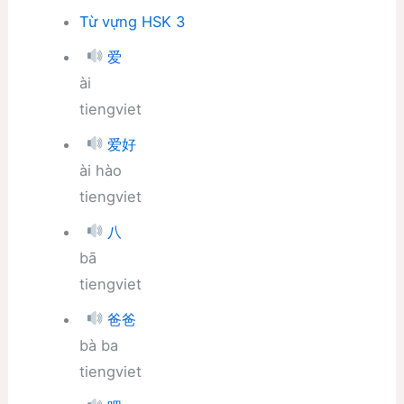
Từ vựng HSK 3
爱
ài
tiengviet
爱好
ài hào
tiengviet
八
bā
tiengviet
爸爸
bà ba
tiengviet