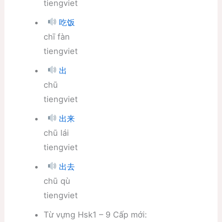
tiengviet
吃饭
chī fàn
tiengviet
出
chū
tiengviet
出来
chū lái
tiengviet
出去
chū qù
tiengviet
Từ vựng Hsk1 – 9 Cấp mới: