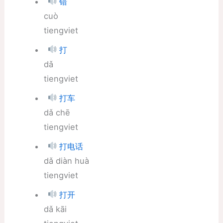
错
cuò
tiengviet
打
dǎ
tiengviet
打车
dǎ chē
tiengviet
打电话
dǎ diàn huà
tiengviet
打开
dǎ kāi