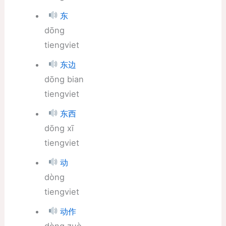
东
dōng
tiengviet
东边
dōng bian
tiengviet
东西
dōng xī
tiengviet
动
dòng
tiengviet
动作
dòng zuò