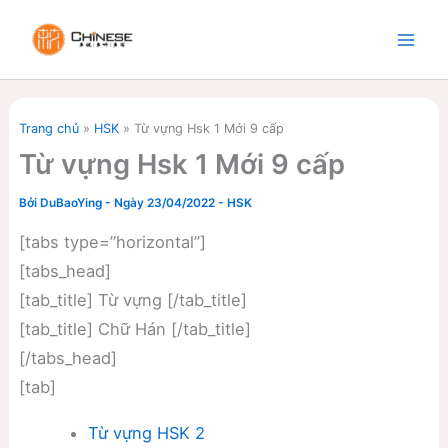
Nhảy
tới
nội
dung
Trang chủ
»
HSK
»
Từ vựng Hsk 1 Mới 9 cấp
Từ vựng Hsk 1 Mới 9 cấp
Bởi
DuBaoYing
-
Ngày 23/04/2022
-
HSK
[tabs type=”horizontal”]
[tabs_head]
[tab_title] Từ vựng [/tab_title]
[tab_title] Chữ Hán [/tab_title]
[/tabs_head]
[tab]
Từ vựng HSK 2