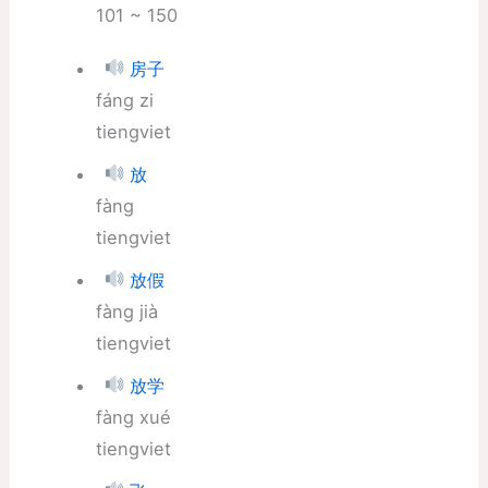
101 ~ 150
房子
fáng zi
tiengviet
放
fàng
tiengviet
放假
fàng jià
tiengviet
放学
fàng xué
tiengviet