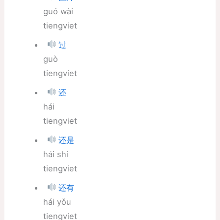
guó wài
tiengviet
过
guò
tiengviet
还
hái
tiengviet
还是
hái shi
tiengviet
还有
hái yǒu
tiengviet