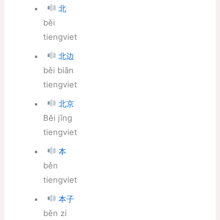
北
běi
tiengviet
北边
běi biān
tiengviet
北京
Běi jīng
tiengviet
本
běn
tiengviet
本子
běn zi