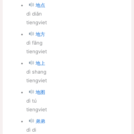
地点
dì diǎn
tiengviet
地方
dì fāng
tiengviet
地上
dì shang
tiengviet
地图
dì tú
tiengviet
弟弟
dì di