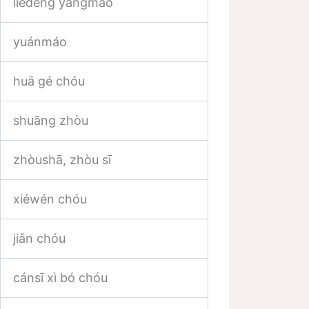
lièděng yángmáo
yuánmáo
huā gé chóu
shuāng zhòu
zhòushā, zhòu sī
xiéwén chóu
jiǎn chóu
cánsī xì bó chóu