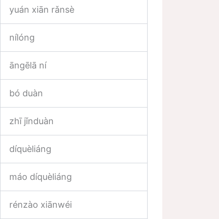
yuán xiān rǎnsè
nílóng
āngēlā ní
bó duàn
zhī jǐnduàn
díquèliáng
máo díquèliáng
rénzào xiānwéi