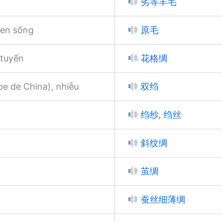
劣等羊毛
len sống
原毛
 tuyến
花格绸
e de China), nhiễu
双绉
绉纱, 绉丝
斜纹绸
茧绸
蚕丝细薄绸