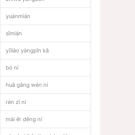
yuánmián
sīmián
yīliào yàngpǐn kǎ
bó ní
huā gāng wén ní
rén zì ní
mài ěr dēng ní