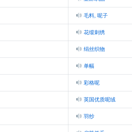
毛料, 呢子
花缎刺绣
绢丝织物
单幅
彩格呢
英国优质呢绒
羽纱