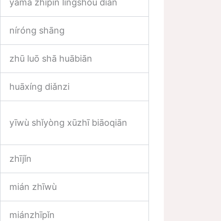
yàmá zhīpǐn língshòu diàn
níróng shāng
zhū luō shā huābiān
huāxíng diǎnzi
yīwù shǐyòng xūzhī biāoqiān
zhījǐn
mián zhīwù
miánzhīpǐn