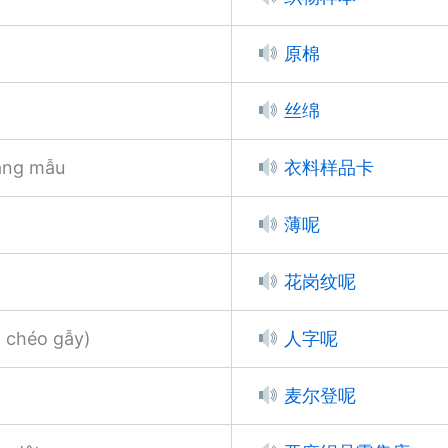
原棉
丝绵
àng mẫu
衣料样品卡
薄呢
花岗纹呢
n chéo gẫy)
人字呢
麦尔登呢