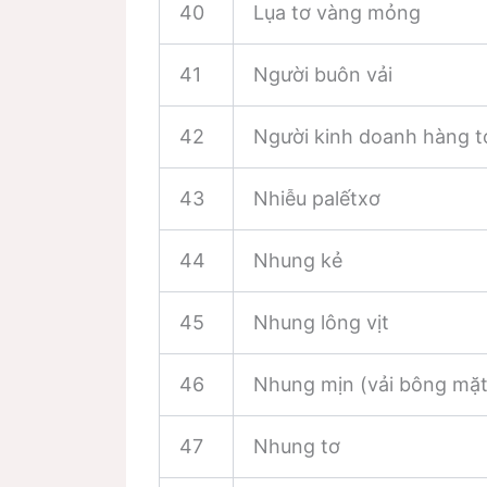
40
Lụa tơ vàng mỏng
41
Người buôn vải
42
Người kinh doanh hàng t
43
Nhiễu palếtxơ
44
Nhung kẻ
45
Nhung lông vịt
46
Nhung mịn (vải bông mặ
47
Nhung tơ