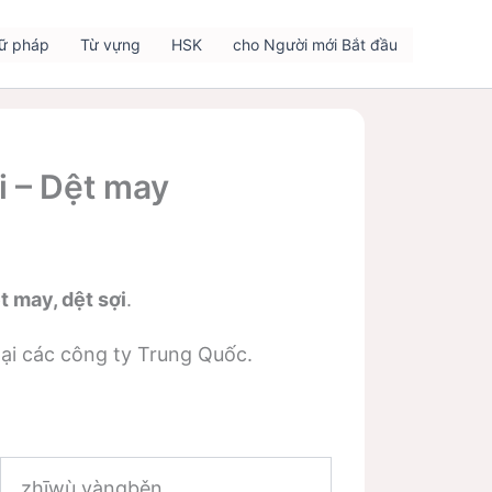
ữ pháp
Từ vựng
HSK
cho Người mới Bắt đầu
i – Dệt may
 may, dệt sợi
.
tại các công ty Trung Quốc.
zhīwù yàngběn