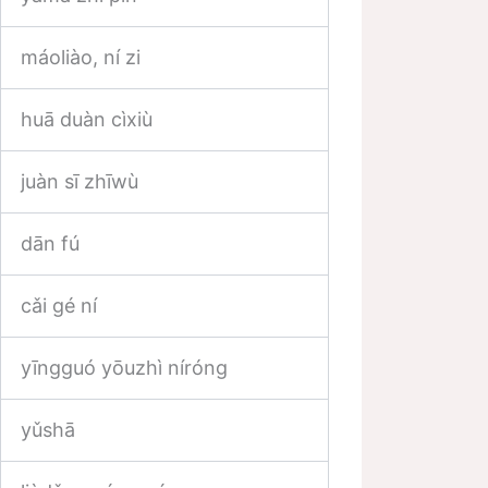
máoliào, ní zi
huā duàn cìxiù
juàn sī zhīwù
dān fú
cǎi gé ní
yīngguó yōuzhì níróng
yǔshā