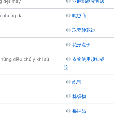
g dệt may
亚麻织品零售店
h nhung dạ
呢绒商
珠罗纱花边
花形点子
những điều chú ý khi sử
衣物使用须知标
签
织锦
棉织物
棉织品