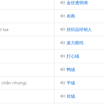
金丝透明绸
布商
ơ lụa
丝织品经销人
派力斯绉
灯心绒
鸭绒
t chần nhung)
平绒
丝绒