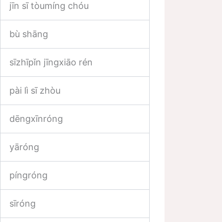
jīn sī tòumíng chóu
bù shāng
sīzhīpǐn jīngxiāo rén
pài lì sī zhòu
dēngxīnróng
yāróng
píngróng
sīróng