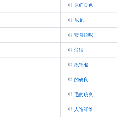
原纤染色
尼龙
安哥拉呢
薄缎
织锦缎
)
的确良
毛的确良
人造纤维