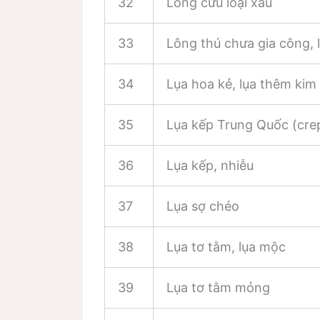
32
Lông cừu loại xấu
33
Lông thú chưa gia công, 
34
Lụa hoa kẻ, lụa thêm kim
35
Lụa kếp Trung Quốc (crep
36
Lụa kếp, nhiễu
37
Lụa sợ chéo
38
Lụa tơ tằm, lụa mộc
39
Lụa tơ tằm mỏng