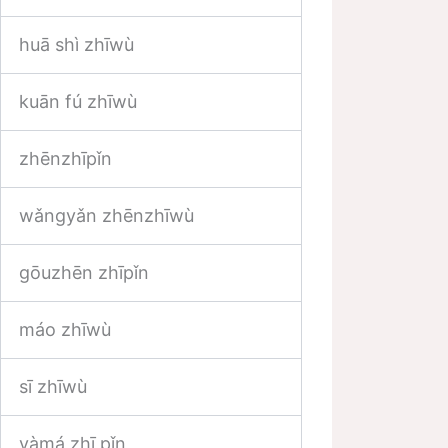
huā shì zhīwù
kuān fú zhīwù
zhēnzhīpǐn
wǎngyǎn zhēnzhīwù
gōuzhēn zhīpǐn
máo zhīwù
sī zhīwù
yàmá zhī pǐn