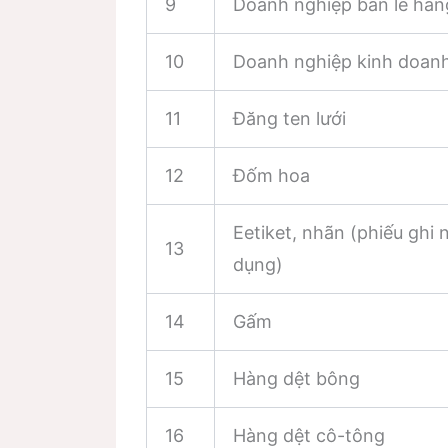
9
Doanh nghiệp bán lẻ hàn
10
Doanh nghiệp kinh doan
11
Đăng ten lưới
12
Đốm hoa
Eetiket, nhãn (phiếu ghi 
13
dụng)
14
Gấm
15
Hàng dệt bông
16
Hàng dệt cô-tông