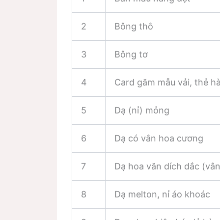
2
Bông thô
3
Bông tơ
4
Card găm mẫu vải, thẻ h
5
Dạ (nỉ) mỏng
6
Dạ có vân hoa cương
7
Dạ hoa văn dích dắc (vâ
8
Dạ melton, nỉ áo khoác