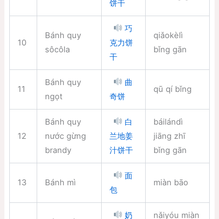
饼干
巧
Bánh quy
qiǎokèlì
10
克力饼
sôcôla
bǐng gān
干
Bánh quy
曲
11
qū qí bǐng
ngọt
奇饼
Bánh quy
báilándì
白
12
nước gừng
jiāng zhī
兰地姜
brandy
bǐng gān
汁饼干
面
13
Bánh mì
miàn bāo
包
nǎiyóu miàn
奶