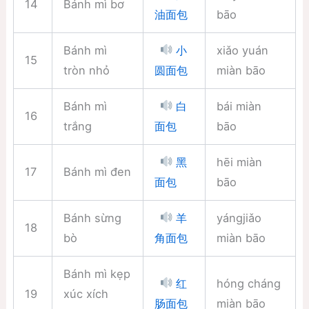
14
Bánh mì bơ
bāo
油面包
Bánh mì
xiǎo yuán
小
15
tròn nhỏ
miàn bāo
圆面包
Bánh mì
bái miàn
白
16
trắng
bāo
面包
hēi miàn
黑
17
Bánh mì đen
bāo
面包
Bánh sừng
yángjiǎo
羊
18
bò
miàn bāo
角面包
Bánh mì kẹp
hóng cháng
红
19
xúc xích
miàn bāo
肠面包