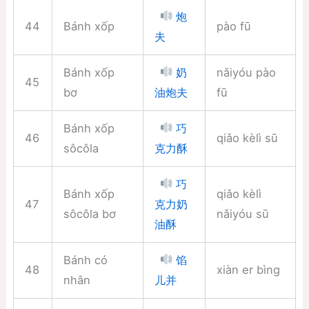
炮
44
Bánh xốp
pào fū
夫
Bánh xốp
nǎiyóu pào
奶
45
bơ
fū
油炮夫
Bánh xốp
巧
46
qiǎo kèlì sū
sôcôla
克力酥
巧
Bánh xốp
qiǎo kèlì
47
克力奶
sôcôla bơ
nǎiyóu sū
油酥
Bánh có
馅
48
xiàn er bìng
nhân
儿并