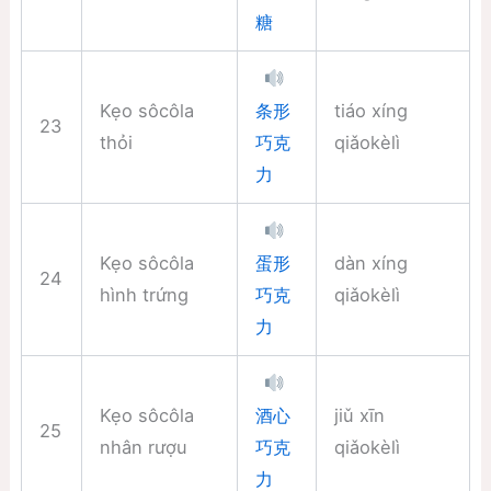
糖
Kẹo sôcôla
tiáo xíng
条形
23
thỏi
qiǎokèlì
巧克
力
Kẹo sôcôla
dàn xíng
蛋形
24
hình trứng
qiǎokèlì
巧克
力
Kẹo sôcôla
jiǔ xīn
酒心
25
nhân rượu
qiǎokèlì
巧克
力