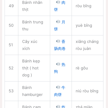
Bánh nhân
肉
49
ròu bǐng
thịt
饼
Bánh trung
月
50
yuè bǐng
thu
饼
Cây xúc
xiāng cháng
香
51
xích
ròu juàn
肠肉卷
Bánh kẹp
热
52
thịt ( hot
rè gǒu
狗
dog )
Bánh
牛
53
niú ròu bǐng
hamburger
肉饼
Bánh cam
zhá miàn
炸