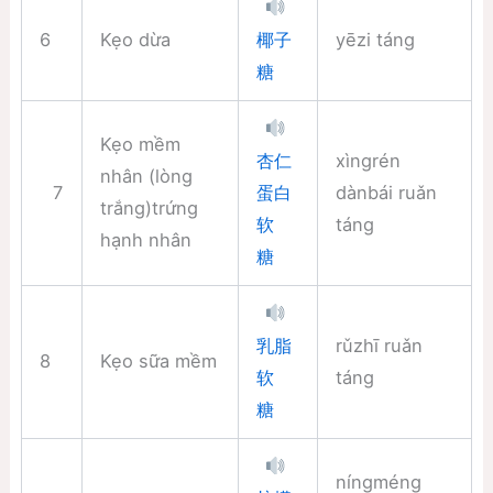
6
Kẹo dừa
yēzi táng
椰子
糖
Kẹo mềm
xìngrén
杏仁
nhân (lòng
7
dànbái ruǎn
蛋白
trắng)trứng
táng
软
hạnh nhân
糖
rǔzhī ruǎn
乳脂
8
Kẹo sữa mềm
táng
软
糖
níngméng