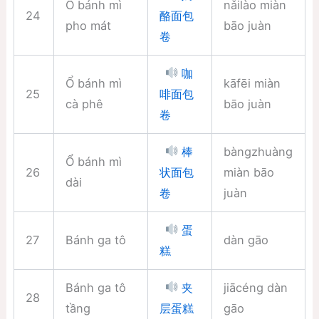
Ổ bánh mì
nǎilào miàn
24
酪面包
pho mát
bāo juàn
卷
咖
Ổ bánh mì
kāfēi miàn
25
啡面包
cà phê
bāo juàn
卷
bàngzhuàng
棒
Ổ bánh mì
26
miàn bāo
状面包
dài
juàn
卷
蛋
27
Bánh ga tô
dàn gāo
糕
Bánh ga tô
jiācéng dàn
夹
28
tầng
gāo
层蛋糕