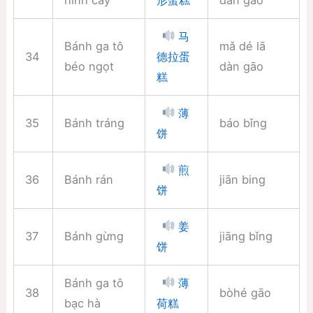
形蛋糕
马
Bánh ga tô
mǎ dé lā
34
德拉蛋
béo ngọt
dàn gāo
糕
薄
35
Bánh tráng
báo bǐng
饼
煎
36
Bánh rán
jiān bing
饼
姜
37
Bánh gừng
jiāng bǐng
饼
Bánh ga tô
薄
38
bòhé gāo
bạc hà
荷糕