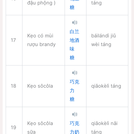
đậu phộng )
táng
糖
白兰
Kẹo có mùi
báilándì jiǔ
17
地酒
rượu brandy
wèi táng
味
糖
巧克
18
Kẹo sôcôla
qiǎokèlì táng
力
糖
Kẹo sôcôla
qiǎokèlì nǎi
巧克
19
sữa
táng
力奶