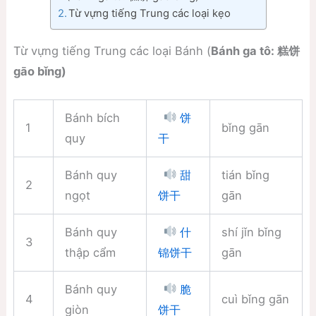
Từ vựng tiếng Trung các loại kẹo
Từ vựng tiếng Trung các loại Bánh (
Bánh ga tô: 糕饼
gāo bǐng)
Bánh bích
饼
1
bǐng gān
quy
干
Bánh quy
tián bǐng
甜
2
ngọt
gān
饼干
Bánh quy
shí jǐn bǐng
什
3
thập cẩm
gān
锦饼干
Bánh quy
脆
4
cuì bǐng gān
giòn
饼干