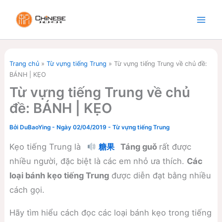
Nhảy
tới
nội
dung
Trang chủ
»
Từ vựng tiếng Trung
»
Từ vựng tiếng Trung về chủ đề:
BÁNH | KẸO
Từ vựng tiếng Trung về chủ
đề: BÁNH | KẸO
Bởi
DuBaoYing
-
Ngày 02/04/2019
-
Từ vựng tiếng Trung
Kẹo tiếng Trung là
Táng guǒ
rất được
糖果
nhiều người, đặc biệt là các em nhỏ ưa thích.
Các
loại bánh kẹo tiếng Trung
được diễn đạt bằng nhiều
cách gọi.
Hãy tìm hiểu cách đọc các loại bánh kẹo trong tiếng