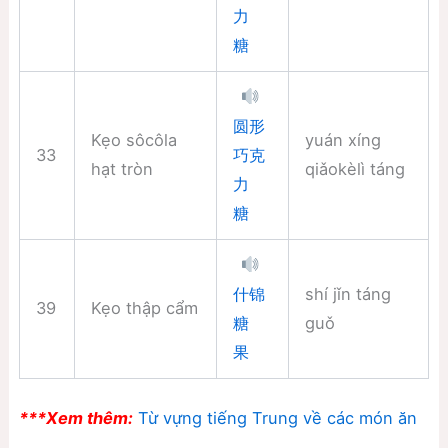
力
糖
圆形
Kẹo sôcôla
yuán xíng
33
巧克
hạt tròn
qiǎokèlì táng
力
糖
shí jǐn táng
什锦
39
Kẹo thập cẩm
guǒ
糖
果
***Xem thêm:
Từ vựng tiếng Trung về các món ăn