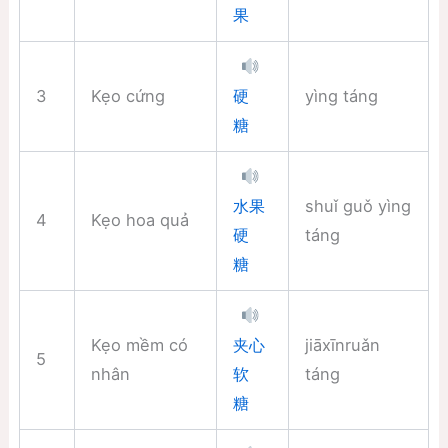
果
3
Kẹo cứng
yìng táng
硬
糖
shuǐ guǒ yìng
水果
4
Kẹo hoa quả
táng
硬
糖
Kẹo mềm có
jiāxīnruǎn
夹心
5
nhân
táng
软
糖