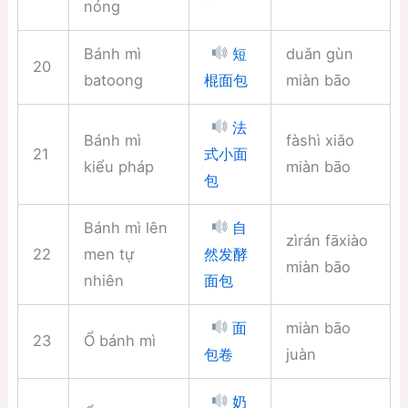
nóng
Bánh mì
duǎn gùn
短
20
batoong
miàn bāo
棍面包
法
Bánh mì
fàshì xiǎo
21
式小面
kiểu pháp
miàn bāo
包
Bánh mì lên
自
zìrán fāxiào
22
men tự
然发酵
miàn bāo
nhiên
面包
miàn bāo
面
23
Ổ bánh mì
juàn
包卷
奶