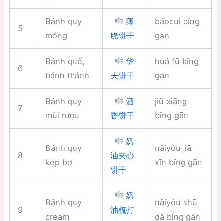
Bánh quy
báocuì bǐng
薄
5
mỏng
gān
脆饼干
Bánh quế,
huá fū bǐng
华
6
bánh thánh
gān
夫饼干
Bánh quy
jiǔ xiāng
酒
7
mùi rượu
bǐng gān
香饼干
奶
Bánh quy
nǎiyóu jiā
8
油夹心
kẹp bơ
xīn bǐng gān
饼干
奶
Bánh quy
nǎiyóu shū
9
油梳打
cream
dǎ bǐng gān