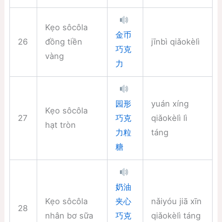
Kẹo sôcôla
金币
26
đồng tiền
jīnbì qiǎokèlì
巧克
vàng
力
yuán xíng
园形
Kẹo sôcôla
27
qiǎokèlì lì
巧克
hạt tròn
táng
力粒
糖
奶油
Kẹo sôcôla
nǎiyóu jiā xīn
夹心
28
nhân bơ sữa
qiǎokèlì táng
巧克