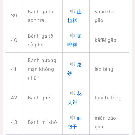
Bánh ga tô
shānzhā
山
39
sơn tra
gāo
楂糕
Bánh ga tô
咖
40
kāfēi gāo
cà phê
啡糕
Bánh nướng
烙
41
mặn không
lào bǐng
饼
nhân
花
42
Bánh quế
huā fū bǐng
夫饼
miàn bāo
面
43
Bánh mì khô
gān
包干