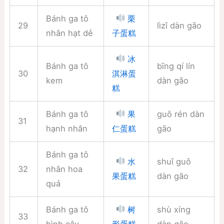
Bánh ga tô
栗
29
lìzǐ dàn gāo
nhân hạt dẻ
子蛋糕
冰
Bánh ga tô
bīng qí lín
30
淇淋蛋
kem
dàn gāo
糕
Bánh ga tô
guǒ rén dàn
果
31
hạnh nhân
gāo
仁蛋糕
Bánh ga tô
shuǐ guǒ
水
32
nhân hoa
dàn gāo
果蛋糕
quả
Bánh ga tô
shù xíng
树
33
hình cây
dàn gāo