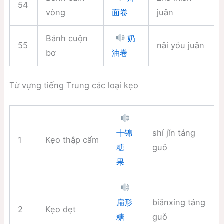
54
vòng
juǎn
面卷
Bánh cuộn
奶
55
nǎi yóu juǎn
bơ
油卷
Từ vựng tiếng Trung các loại kẹo
shí jǐn táng
十锦
1
Kẹo thập cẩm
guǒ
糖
果
biǎnxíng táng
扁形
2
Kẹo dẹt
guǒ
糖