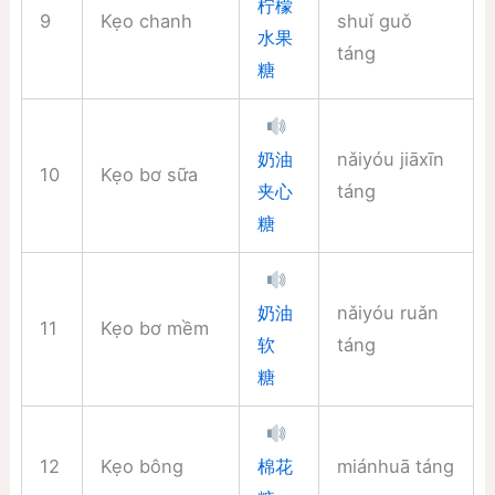
柠檬
9
Kẹo chanh
shuǐ guǒ
水果
táng
糖
nǎiyóu jiāxīn
奶油
10
Kẹo bơ sữa
táng
夹心
糖
nǎiyóu ruǎn
奶油
11
Kẹo bơ mềm
táng
软
糖
12
Kẹo bông
miánhuā táng
棉花