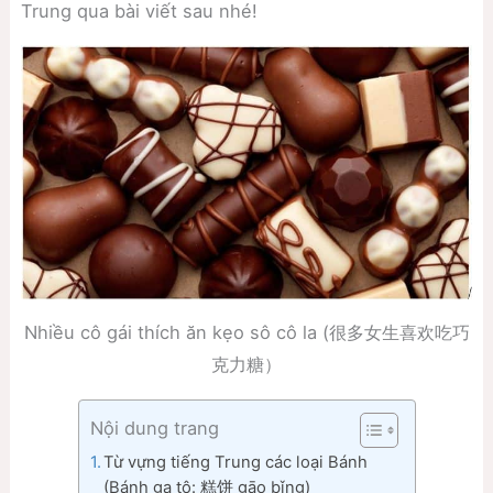
Trung qua bài viết sau nhé!
Nhiều cô gái thích ăn kẹo sô cô la (很多女生喜欢吃巧
克力糖）
Nội dung trang
Từ vựng tiếng Trung các loại Bánh
(Bánh ga tô: 糕饼 gāo bǐng)