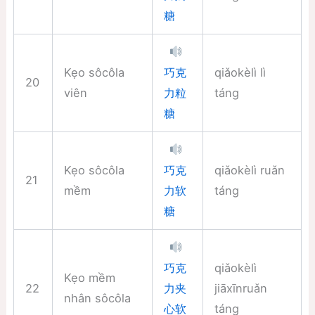
糖
Kẹo sôcôla
qiǎokèlì lì
巧克
20
viên
táng
力粒
糖
Kẹo sôcôla
qiǎokèlì ruǎn
巧克
21
mềm
táng
力软
糖
qiǎokèlì
巧克
Kẹo mềm
22
jiāxīnruǎn
力夹
nhân sôcôla
táng
心软