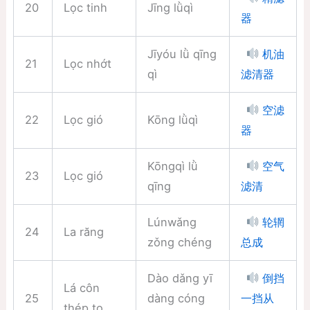
20
Lọc tinh
Jīng lǜqì
器
Jīyóu lǜ qīng
机油
21
Lọc nhớt
qì
滤清器
空滤
22
Lọc gió
Kōng lǜqì
器
Kōngqì lǜ
空气
23
Lọc gió
qīng
滤清
Lúnwǎng
轮辋
24
La răng
zǒng chéng
总成
Dào dǎng yī
倒挡
Lá côn
25
dàng cóng
一挡从
thép to