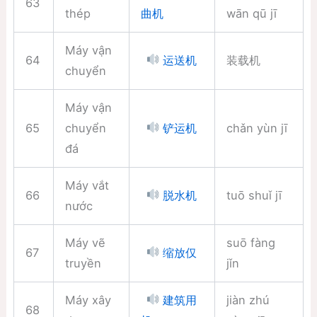
63
thép
wān qū jī
曲机
Máy vận
64
装载机
运送机
chuyển
Máy vận
65
chuyển
chǎn yùn jī
铲运机
đá
Máy vắt
66
tuō shuǐ jī
脱水机
nước
Máy vẽ
suō fàng
67
缩放仅
truyền
jǐn
Máy xây
jiàn zhú
建筑用
68