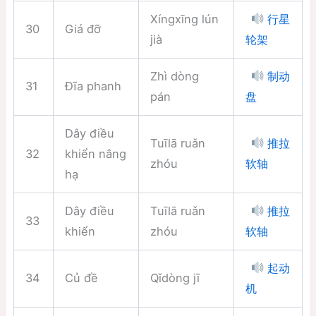
Xíngxīng lún
行星
30
Giá đỡ
jià
轮架
Zhì dòng
制动
31
Đĩa phanh
pán
盘
Dây điều
Tuīlā ruǎn
推拉
32
khiển nâng
zhóu
软轴
hạ
Dây điều
Tuīlā ruǎn
推拉
33
khiển
zhóu
软轴
起动
34
Củ đề
Qǐdòng jī
机