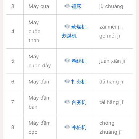
3
Máy cưa
jù chuáng
锯床
Máy
zǎi méi jī ,
载煤机,
4
cuốc
gē méi jī
割煤机
than
Máy
5
juàn xiàn jī
卷线机
cuộn dây
6
Máy đầm
dǎ hāng jī
打夯机
Máy đầm
7
tái hāng jī
台夯机
bàn
Máy đầm
chōng
8
冲桩机
cọc
zhuāng jī