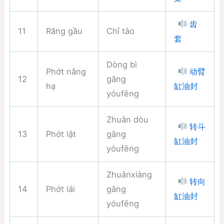
齿
11
Răng gầu
Chǐ tào
套
Dòng bì
Phớt nâng
动臂
12
gāng
hạ
缸油封
yóufēng
Zhuǎn dòu
转斗
13
Phớt lật
gāng
缸油封
yóufēng
Zhuǎnxiàng
转向
14
Phớt lái
gāng
缸油封
yóufēng