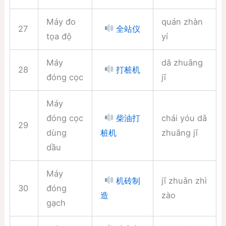
Máy đo
quán zhàn
27
全站仪
tọa độ
yí
Máy
dǎ zhuāng
28
打桩机
đóng cọc
jī
Máy
đóng cọc
chái yóu dǎ
柴油打
29
dùng
zhuāng jī
桩机
dầu
Máy
jī zhuān zhì
机砖制
30
đóng
zào
造
gạch