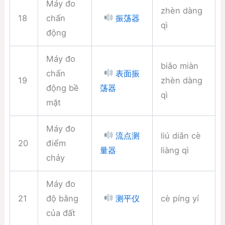
Máy đo
zhèn dàng
18
chấn
振荡器
qì
động
Máy đo
biǎo miàn
chấn
表面振
19
zhèn dàng
động bề
荡器
qì
mặt
Máy đo
liú diǎn cè
流点测
20
điểm
liàng qì
量器
chảy
Máy đo
21
độ bằng
cè píng yí
测平仪
của đất