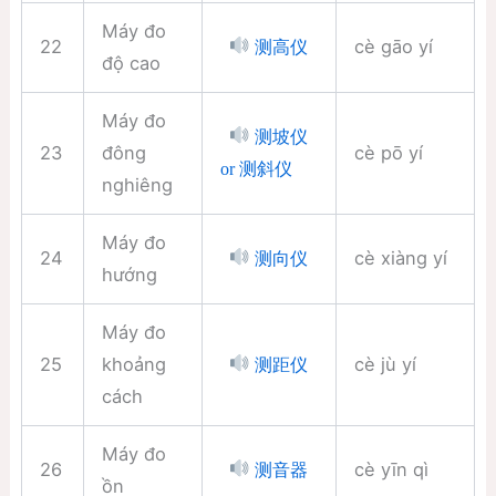
Máy đo
22
cè gāo yí
测高仪
độ cao
Máy đo
测坡仪
23
đông
cè pō yí
or 测斜仪
nghiêng
Máy đo
24
cè xiàng yí
测向仪
hướng
Máy đo
25
khoảng
cè jù yí
测距仪
cách
Máy đo
26
cè yīn qì
测音器
ồn