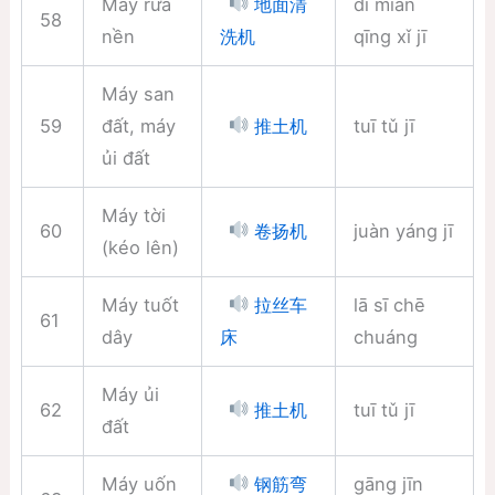
Máy rửa
dì miàn
地面清
58
nền
qīng xǐ jī
洗机
Máy san
59
đất, máy
tuī tǔ jī
推土机
ủi đất
Máy tời
60
juàn yáng jī
卷扬机
(kéo lên)
Máy tuốt
lā sī chē
拉丝车
61
dây
chuáng
床
Máy ủi
62
tuī tǔ jī
推土机
đất
Máy uốn
gāng jīn
钢筋弯