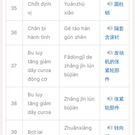
Chốt định
Yuánzhù
圆柱
35
vị
xiāo
销
Chân bi
Gé tào hán
隔套
36
hành tinh
gǔn zhēn
含滚针
Bu luy
发动
Fādòngjī de
tăng giảm
机的张
37
zhāng jǐn lún
dây curoa
紧轮部
bùjiàn
động cơ
件
Bu luy
Zhāng jǐn lún
张紧
38
tăng giảm
bùjiàn
轮部件
dây curoa
Zhuǎnxiàng
转向
39
Bot lai