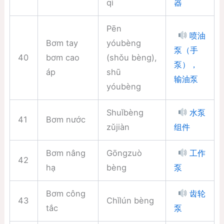
qì
器
Pēn
喷油
Bơm tay
yóubèng
泵（手
40
bơm cao
(shǒu bèng),
泵），
áp
shū
输油泵
yóubèng
Shuǐbèng
水泵
41
Bơm nước
zǔjiàn
组件
Bơm nâng
Gōngzuò
工作
42
hạ
bèng
泵
Bơm công
齿轮
43
Chǐlún bèng
tắc
泵