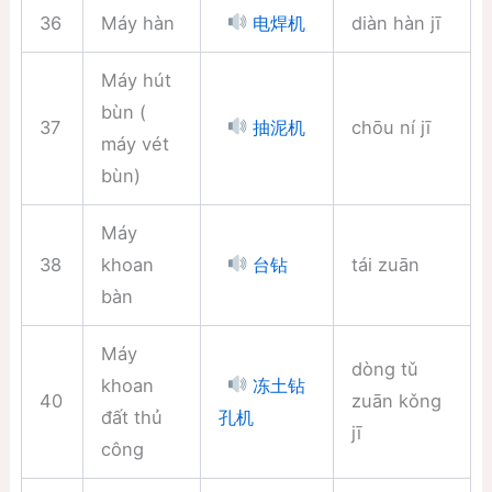
36
Máy hàn
diàn hàn jī
电焊机
Máy hút
bùn (
37
chōu ní jī
抽泥机
máy vét
bùn)
Máy
38
khoan
tái zuān
台钻
bàn
Máy
dòng tǔ
khoan
冻土钻
40
zuān kǒng
đất thủ
孔机
jī
công