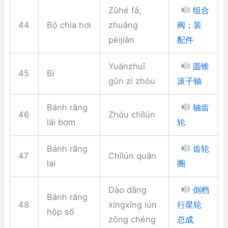
Zǔhé fá;
组合
44
Bộ chia hơi
zhuāng
阀；装
pèijiàn
配件
Yuánzhuī
圆锥
45
Bi
gǔn zi zhóu
滚子轴
Bánh răng
轴齿
46
Zhóu chǐlún
lái bơm
轮
Bánh răng
齿轮
47
Chǐlún quān
lai
圈
Dào dǎng
倒档
Bánh răng
48
xíngxīng lún
行星轮
hộp số
zǒng chéng
总成