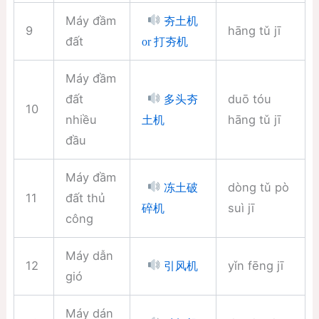
Máy đầm
夯土机
9
hāng tǔ jī
đất
or 打夯机
Máy đầm
đất
duō tóu
多头夯
10
nhiều
hāng tǔ jī
土机
đầu
Máy đầm
dòng tǔ pò
冻土破
11
đất thủ
suì jī
碎机
công
Máy dẫn
12
yǐn fēng jī
引风机
gió
Máy dán