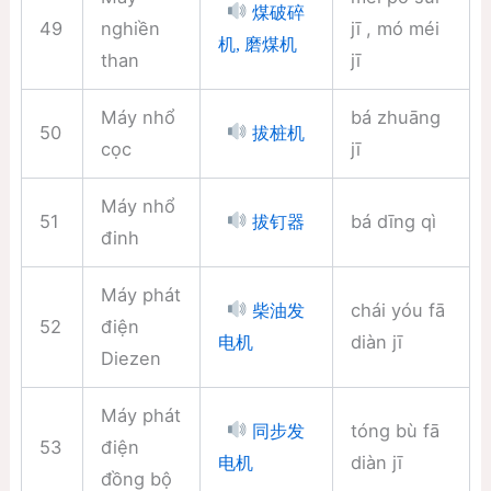
煤破碎
49
nghiền
jī , mó méi
机, 磨煤机
than
jī
Máy nhổ
bá zhuāng
50
拔桩机
cọc
jī
Máy nhổ
51
bá dīng qì
拔钉器
đinh
Máy phát
chái yóu fā
柴油发
52
điện
diàn jī
电机
Diezen
Máy phát
tóng bù fā
同步发
53
điện
diàn jī
电机
đồng bộ