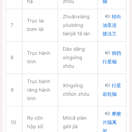
hạ
zhóu
轴
Zhuǎnxiàng
转向
Trục lai
7
yóubèng
油泵连
bơm lái
liánjiē fǎ lán
接法兰
Dào dǎng
Trục hành
倒挡
8
xíngxīng
tinh
行星轴
zhóu
Trục bánh
Xíngxīng
行星
9
răng hành
chǐlún zhóu
齿轮轴
tinh
摩擦
Rọ côn
Mócā piàn
10
片隔离
hộp số
gélí jià
架