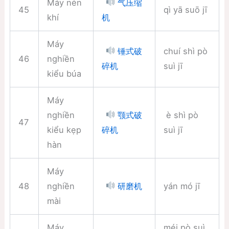
Máy nén
气压缩
45
qì yā suō jī
khí
机
Máy
chuí shì pò
锤式破
46
nghiền
suì jī
碎机
kiểu búa
Máy
nghiền
è shì pò
颚式破
47
kiểu kẹp
suì jī
碎机
hàn
Máy
48
nghiền
yán mó jī
研磨机
mài
Máy
méi pò suì