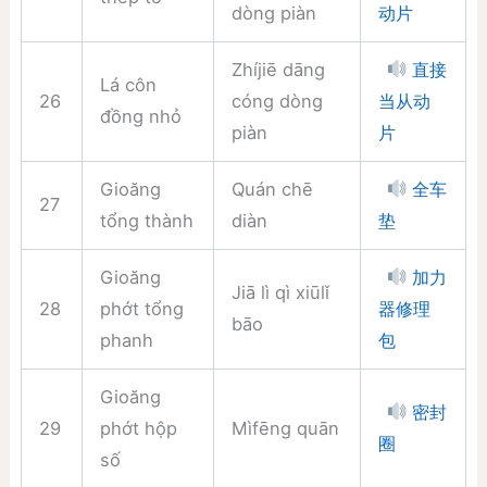
dòng piàn
动片
Zhíjiē dāng
直接
Lá côn
26
cóng dòng
当从动
đồng nhỏ
piàn
片
Gioăng
Quán chē
全车
27
tổng thành
diàn
垫
Gioăng
加力
Jiā lì qì xiūlǐ
28
phớt tổng
器修理
bāo
phanh
包
Gioăng
密封
29
phớt hộp
Mìfēng quān
圈
số