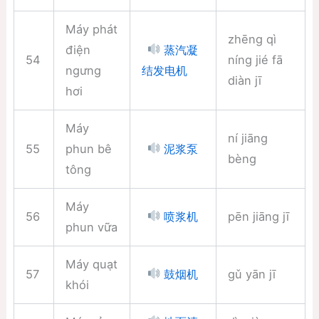
Máy phát
zhēng qì
điện
蒸汽凝
54
níng jié fā
ngưng
结发电机
diàn jī
hơi
Máy
ní jiāng
55
phun bê
泥浆泵
bèng
tông
Máy
56
pēn jiāng jī
喷浆机
phun vữa
Máy quạt
57
gǔ yān jī
鼓烟机
khói