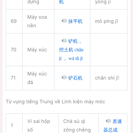
dựng
yòng jī
机
Máy xoa
69
mǒ píng jī
抹平机
nền
铲机，
70
Máy xúc
挖土机 chǎn
jī ， wā tǔ jī
Máy xúc
71
chǎn shí jī
铲石机
đá
Từ vựng tiếng Trung về Linh kiện máy móc
Vi sai hộp
Chà sù qì
差速
1
số
zǒng chéng
器总成