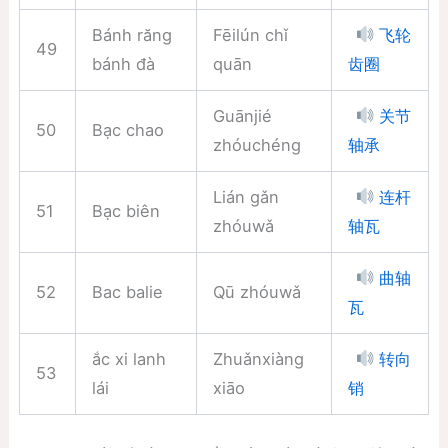
Bánh răng
Fēilún chǐ
飞轮
49
bánh đà
quān
齿圈
Guānjié
关节
50
Bạc chao
zhóuchéng
轴承
Lián gǎn
连杆
51
Bạc biên
zhóuwǎ
轴瓦
曲轴
52
Bac balie
Qū zhóuwǎ
瓦
ắc xi lanh
Zhuǎnxiàng
转向
53
lái
xiāo
销