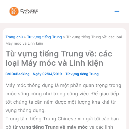
Nhảy
tới
nội
dung
Trang chủ
»
Từ vựng tiếng Trung
»
Từ vựng tiếng Trung về: các loại
Máy móc và Linh kiện
Từ vựng tiếng Trung về: các
loại Máy móc và Linh kiện
Bởi
DuBaoYing
-
Ngày 02/04/2019
-
Từ vựng tiếng Trung
Máy móc thông dụng là một phần quan trọng trong
cuộc sống cũng như trong công việc. Để giao tiếp
tốt chúng ta cần nắm được một lượng kha khá từ
vựng thông dụng.
Trung tâm tiếng Trung Chinese xin gửi tới các bạn
bộ
từ vựng tiếng Trung về máy móc
và các linh