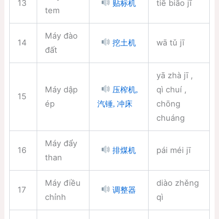
13
tiē biāo jī
贴标机
tem
Máy đào
14
wā tǔ jī
挖土机
đất
yā zhà jī ,
Máy dập
qì chuí ,
压榨机,
15
ép
chōng
汽锤, 冲床
chuáng
Máy đẩy
16
pái méi jī
排煤机
than
Máy điều
diào zhěng
17
调整器
chỉnh
qì