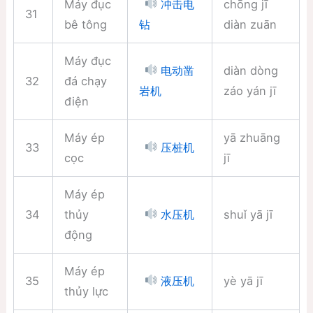
Máy đục
chōng jī
冲击电
31
bê tông
diàn zuān
钻
Máy đục
diàn dòng
电动凿
32
đá chạy
záo yán jī
岩机
điện
Máy ép
yā zhuāng
33
压桩机
cọc
jī
Máy ép
34
thủy
shuǐ yā jī
水压机
động
Máy ép
35
yè yā jī
液压机
thủy lực