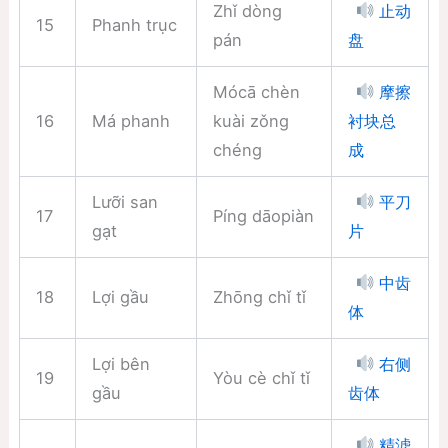
Zhǐ dòng
止动
15
Phanh trục
pán
盘
Mócā chèn
摩擦
16
Má phanh
kuài zǒng
衬块总
chéng
成
Lưỡi san
平刀
17
Píng dāopiàn
gạt
片
中齿
18
Lợi gầu
Zhōng chǐ tǐ
体
Lợi bên
右侧
19
Yòu cè chǐ tǐ
gầu
齿体
精滤