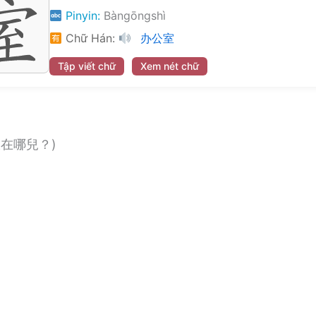
Pinyin:
Bàngōngshì
Chữ Hán:
办公室
Tập viết chữ
Xem nét chữ
室在哪兒？)