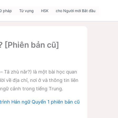
ữ pháp
Từ vựng
HSK
cho Người mới Bắt đầu
? [Phiên bản cũ]
– Tā zhù nǎr?) là một bài học quan
i về địa chỉ, nơi ở và thông tin liên
g ngữ cảnh trong tiếng Trung.
 trình Hán ngữ Quyển 1 phiên bản cũ