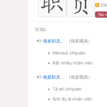
Chữ
Tập v
Ví dụ:
（很多職員）
很多职员。
Hěnduō zhíyuán.
Rất nhiều nhân viên.
。（他是職員）
他是职员
Tā shì zhíyuán.
Anh ấy là nhân viên