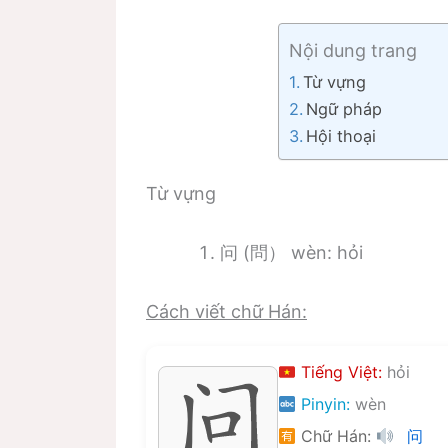
Nội dung trang
Từ vựng
Ngữ pháp
Hội thoại
Từ vựng
问 (問） wèn: hỏi
Cách viết chữ Hán:
Tiếng Việt:
hỏi
Pinyin:
wèn
Chữ Hán:
问