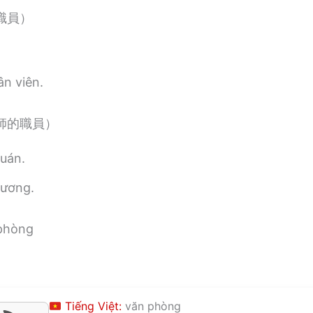
職員）
ân viên.
師的職員）
yuán.
Vương.
phòng
Tiếng Việt:
văn phòng