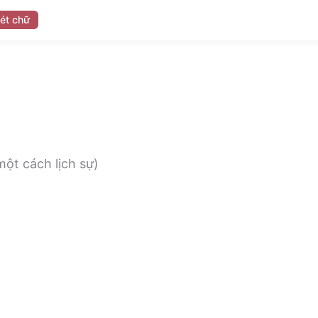
ét chữ
 một cách lịch sự)