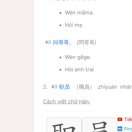
Wèn māma.
Hỏi mẹ
(問哥哥)
问哥哥。
Wèn gēge.
Hỏi anh trai
2.
（職員） zhíyuán nhân 
职员
Cách viết chữ Hán:
Tiến
Piny