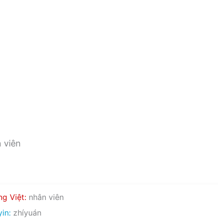
viên
g Việt:
nhân viên
in:
zhíyuán