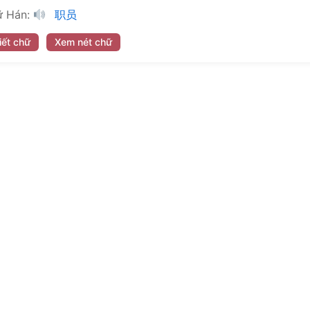
 Hán:
职员
iết chữ
Xem nét chữ