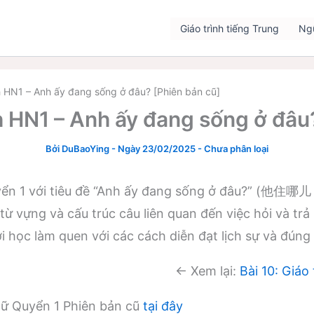
Giáo trình tiếng Trung
Ng
ch HN1 – Anh ấy đang sống ở đâu? [Phiên bản cũ]
ch HN1 – Anh ấy đang sống ở đâu
Bởi
DuBaoYing
-
Ngày 23/02/2025
-
Chưa phân loại
yển 1 với tiêu đề “Anh ấy đang sống ở đâu?” (他住哪儿 
 vựng và cấu trúc câu liên quan đến việc hỏi và trả lờ
ời học làm quen với các cách diễn đạt lịch sự và đún
← Xem lại:
Bài 10: Giáo
gữ Quyển 1 Phiên bản cũ
tại đây