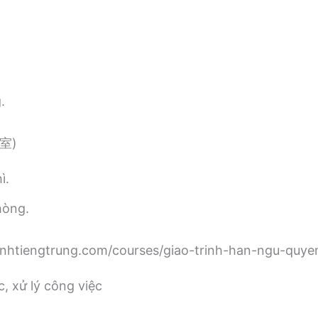
.
室)
ì.
hòng.
trinhtiengtrung.com/courses/giao-trinh-han-ngu-quye
 xử lý công việc