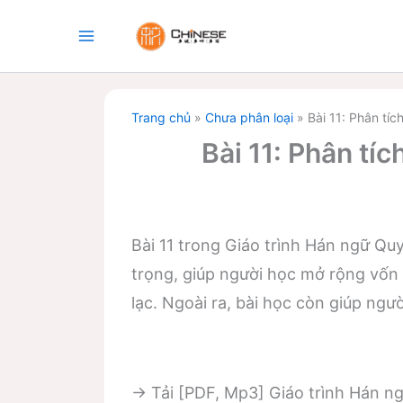
Nhảy
tới
nội
dung
Trang chủ
»
Chưa phân loại
»
Bài 11: Phân tí
Bài 11: Phân tí
Bài 11 trong Giáo trình Hán ngữ Qu
trọng, giúp người học mở rộng vốn từ
lạc. Ngoài ra, bài học còn giúp ngư
→ Tải [PDF, Mp3] Giáo trình Hán n