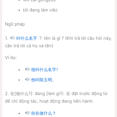
tôi đang làm việc
Ngữ pháp
1.
?: tên là gì ? (Khi trả lời câu hỏi này,
叫什么名字
cần trả lời cả họ và tên)
Ví dụ:
他叫什么名字?
他叫陈玉明。
2. 在[做什么?]: đang [làm gì?). 在 đặt trước động từ
để chỉ động tác, hoạt động đang tiến hành.
你在做什么？