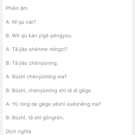
Phiên âm
A: Nǐ qù nǎr?
B: Wǒ qù kàn yīgè péngyou.
A: Tā jiào shénme míngzi?
B: Tā jiào chényùníng.
A: Bùshì chényùmíng ma?
B: Bùshì, chényùmíng shì tā dí gēge.
A: Yù níng de gēge yěshì xuéshēng ma?
B: Bùshì, tā shì gōngrén.
Dịch nghĩa