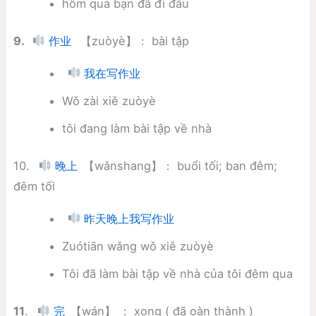
hôm qua bạn đã đi đâu
9.
【zuòyè】： bài tập
作业
我在写作业
Wǒ zài xiě zuòyè
tôi đang làm bài tập về nhà
10.
【wǎnshang】： buổi tối; ban đêm;
晚上
đêm tối
昨天晚上我写作业
Zuótiān wǎng wǒ xiě zuòyè
Tôi đã làm bài tập về nhà của tôi đêm qua
11
.
【wán】 ： xong ( đã oàn thành )
完