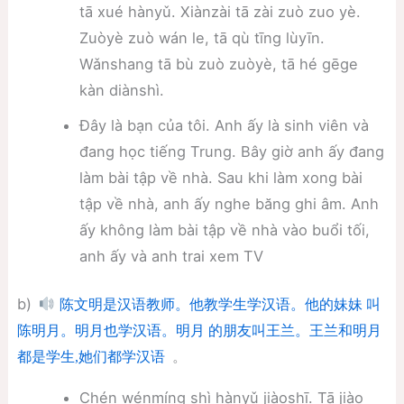
tā xué hànyǔ. Xiànzài tā zài zuò zuo yè.
Zuòyè zuò wán le, tā qù tīng lùyīn.
Wǎnshang tā bù zuò zuòyè, tā hé gēge
kàn diànshì.
Đây là bạn của tôi. Anh ấy là sinh viên và
đang học tiếng Trung. Bây giờ anh ấy đang
làm bài tập về nhà. Sau khi làm xong bài
tập về nhà, anh ấy nghe băng ghi âm. Anh
ấy không làm bài tập về nhà vào buổi tối,
anh ấy và anh trai xem TV
b)
陈文明是汉语教师。他教学生学汉语。他的妹妹 叫
陈明月。明月也学汉语。明月 的朋友叫王兰。王兰和明月
。
都是学生,她们都学汉语
Chén wénmíng shì hànyǔ jiàoshī. Tā jiào