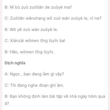
B: Nǐ bù zuò zuótiān de zuòyè ma?
C: Zuótiān wǎnshang wǒ zuò wán zuòyè le, nǐ ne?
B: Wǒ yě zuò wán zuòyè le.
C: Xiànzài wǒmen tīng lùyīn ba!
B: Hǎo, wǒmen tīng lùyīn.
Dịch nghĩa
A: Ngọc , bạn đang làm gì vậy?
C: Tôi đang nghe đoạn ghi âm.
B: Bạn không định làm bài tập về nhà ngày hôm qua
à?