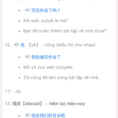
写完作业了吗？
Xiě wán zuòyè le ma?
Bạn đã hoàn thành bài tập về nhà chưa?
12.
【yě】：cũng (biểu thị như nhau)
也
我也做完作业了
Wǒ yě zuò wán zuòyèle.
Tôi cũng đã làm xong bài tập về nhà.
*了：rồi
13.
现在
【
xiànzài
】
：
hiện
tại
;
hiện
nay
现在我们听音乐吧