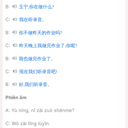
B:
玉宁,你在做什么?
C:
我在听录音。
B:
你不做昨天的作业吗?
C:
昨天晚上我做完作业了,你呢?
B:
我也做完作业了。
C:
现在我们听录音吧!
B:
好,我们听录音。
Phiên âm
A: Yù níng, nǐ zài zuò shénme?
C: Wǒ zài tīng lùyīn.