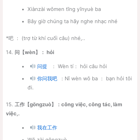
Xiànzài wǒmen tīng yīnyuè ba
Bây giờ chúng ta hãy nghe nhạc nhé
*吧 ： (trợ từ khí cuối câu) nhé,..
14.
问
【
wèn
】
：
hỏi
： Wèn tí： hỏi câu hỏi
问提
：Nǐ wèn wǒ ba ： bạn hỏi tôi
你问我吧
đi.
15.
工作
【
gōngzuò
】
：
công
việc
,
công
tác
,
làm
việc
,.
我在工作
Wǒ zài gōngzuò