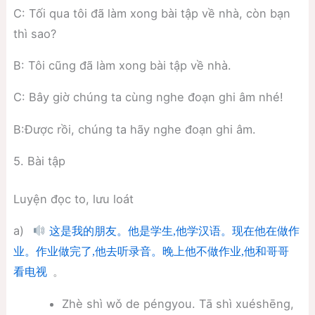
C: Tối qua tôi đã làm xong bài tập về nhà, còn bạn
thì sao?
B: Tôi cũng đã làm xong bài tập về nhà.
C: Bây giờ chúng ta cùng nghe đoạn ghi âm nhé!
B:Được rồi, chúng ta hãy nghe đoạn ghi âm.
5. Bài tập
Luyện đọc to, lưu loát
a)
这是我的朋友。他是学生,他学汉语。现在他在做作
业。作业做完了,他去听录音。晚上他不做作业,他和哥哥
。
看电视
Zhè shì wǒ de péngyou. Tā shì xuéshēng,