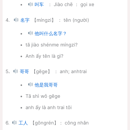
： Jiào chē ： gọi xe
叫车
4.
【míngzi】 ： tên (người)
名字
他叫什么名字？
tā jiào shénme míngzi?
Anh ấy tên là gì?
5
.
【gēge】 ： anh; anhtrai
哥哥
他是我哥哥
Tā shì wǒ gēge
anh ấy là anh trai tôi
6.
【gōngrén】： công nhân
工人