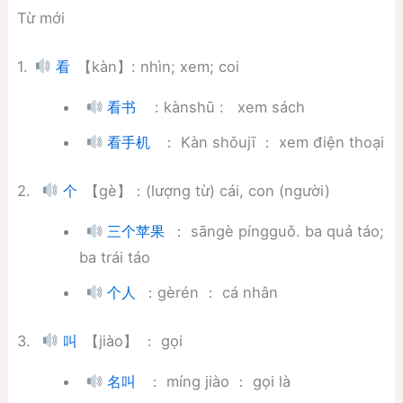
Từ mới
1.
【kàn】: nhìn; xem; coi
看
: kànshū : xem sách
看书
： Kàn shǒujī ： xem điện thoại
看手机
2.
【gè】：(lượng từ) cái, con (người)
个
： sāngè píngguǒ. ba quả táo;
三个苹果
ba trái táo
：gèrén ： cá nhân
个人
3.
【jiào】 ： gọi
叫
： míng jiào ： gọi là
名叫