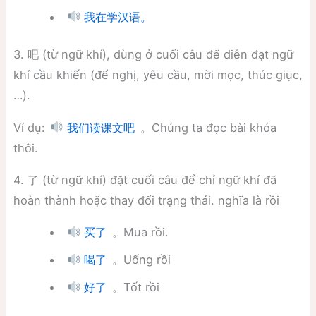
我在学汉语。
3. 吧 (từ ngữ khí), dùng ở cuối câu để diễn đạt ngữ
khí cầu khiến (để nghị, yêu cầu, mời mọc, thúc giục,
…).
Ví dụ:
。Chúng ta đọc bài khóa
我们读课文吧
thôi.
4. 了 (từ ngữ khí) đặt cuối câu để chỉ ngữ khí đã
hoàn thành hoặc thay đổi trạng thái. nghĩa là rồi
。Mua rồi.
买了
。Uống rồi
喝了
。Tốt rồi
好了