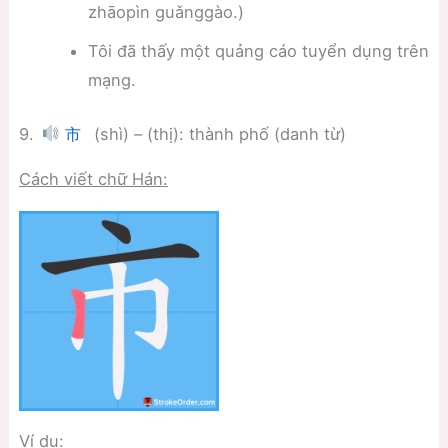
zhāopìn guǎnggào.)
Tôi đã thấy một quảng cáo tuyển dụng trên
mạng.
9.
(shì) – (thị): thành phố (danh từ)
市
Cách viết chữ Hán:
Ví dụ: