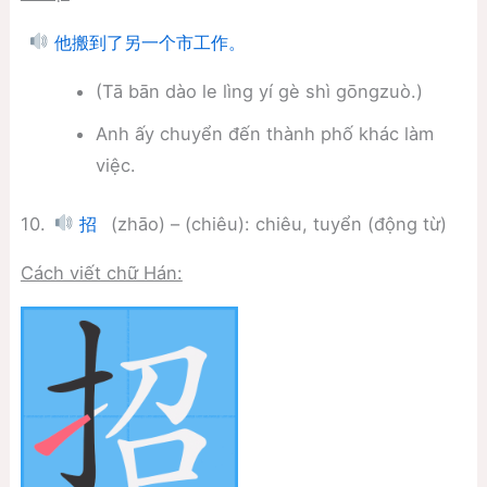
他搬到了另一个市工作。
(Tā bān dào le lìng yí gè shì gōngzuò.)
Anh ấy chuyển đến thành phố khác làm
việc.
10.
(zhāo) – (chiêu): chiêu, tuyển (động từ)
招
Cách viết chữ Hán: