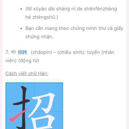
(Nǐ xūyào dài shàng nǐ de shēnfènzhèng
hé zhèngshū.)
Bạn cần mang theo chứng minh thư và giấy
chứng nhận.
7.
(zhāopìn) – (chiêu sinh): tuyển (nhân
招聘
viên) (động từ)
Cách viết chữ Hán: