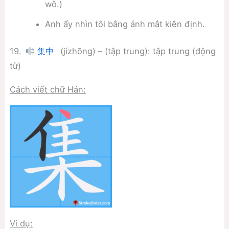
wǒ.)
Anh ấy nhìn tôi bằng ánh mắt kiên định.
19.
(jízhōng) – (tập trung): tập trung (động
集中
từ)
Cách viết chữ Hán:
Ví dụ: