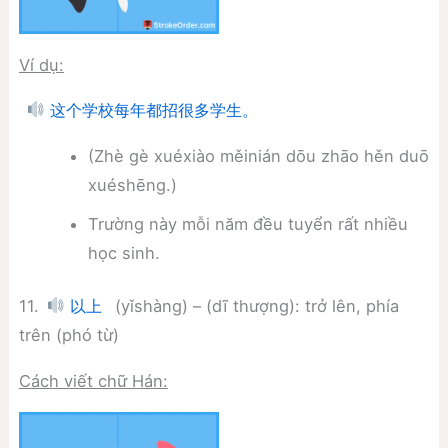
Ví dụ:
这个学校每年都招很多学生。
(Zhè gè xuéxiào měinián dōu zhāo hěn duō
xuéshēng.)
Trường này mỗi năm đều tuyển rất nhiều
học sinh.
11.
(yǐshàng) – (dĩ thượng): trở lên, phía
以上
trên (phó từ)
Cách viết chữ Hán: