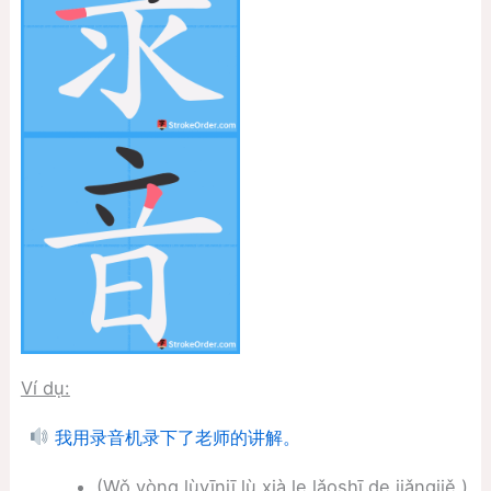
Ví dụ:
我用录音机录下了老师的讲解。
(Wǒ yòng lùyīnjī lù xià le lǎoshī de jiǎngjiě.)