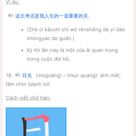
Ví dụ:
这次考试是我人生的一道重要的关。
(Zhè cì kǎoshì shì wǒ rénshēng de yī dào
zhòngyào de guān.)
Kỳ thi lần này là một cửa ải quan trọng
trong cuộc đời tôi.
18.
(mùguāng) – (mục quang): ánh mắt,
目光
tầm nhìn (danh từ)
Cách viết chữ Hán: