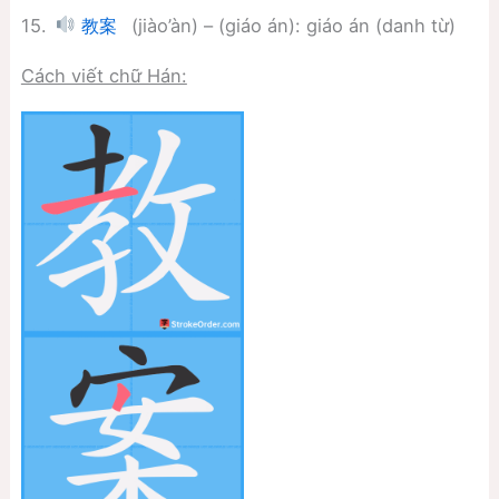
15.
(jiào’àn) – (giáo án): giáo án (danh từ)
教案
Cách viết chữ Hán: