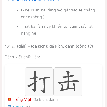
(Zhè cì shībài ràng wǒ gǎndào fēicháng
chénzhòng.)
Thất bại lần này khiến tôi cảm thấy rất
nặng nề.
4.打击 (dǎjī) – (đả kích): đã kích, đánh (động từ)
Cách viết chữ Hán:
Tiếng Việt:
đả kích, đánh
Pinyin:
dǎjī