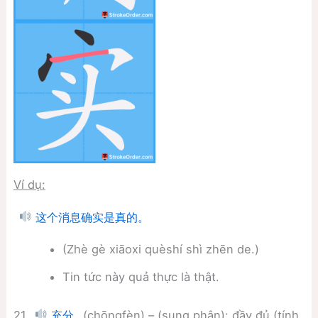
Ví dụ:
这个消息确实是真的。
(Zhè gè xiāoxi quèshí shì zhēn de.)
Tin tức này quả thực là thật.
21.
(chōngfèn) – (sung phân): đầy đủ (tính
充分