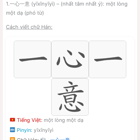
1.一心一意 (yīxīnyīyì) – (nhất tâm nhất ý): một lòng
một dạ (phó từ)
Cách viết chữ Hán:
Tiếng Việt:
một lòng một dạ
Pinyin:
yīxīnyīyì
Chữ Hán: