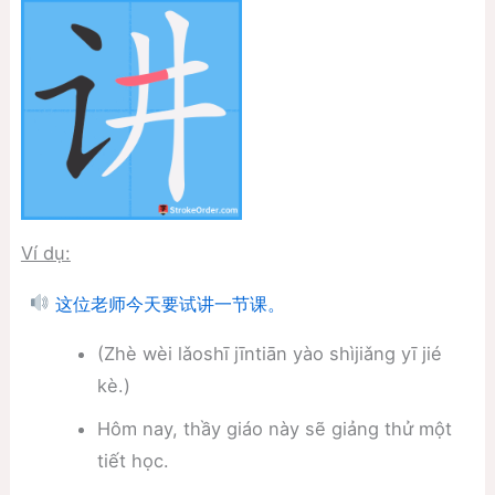
Ví dụ:
这位老师今天要试讲一节课。
(Zhè wèi lǎoshī jīntiān yào shìjiǎng yī jié
kè.)
Hôm nay, thầy giáo này sẽ giảng thử một
tiết học.