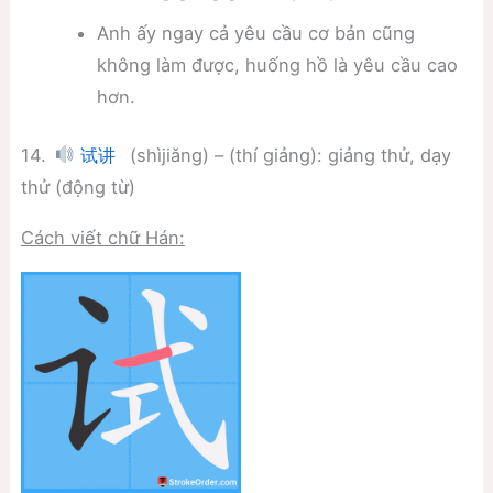
Anh ấy ngay cả yêu cầu cơ bản cũng
không làm được, huống hồ là yêu cầu cao
hơn.
14.
(shìjiǎng) – (thí giảng): giảng thử, dạy
试讲
thử (động từ)
Cách viết chữ Hán: