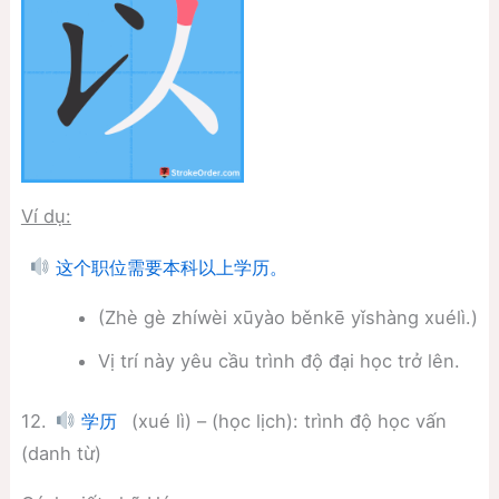
Ví dụ:
这个职位需要本科以上学历。
(Zhè gè zhíwèi xūyào běnkē yǐshàng xuélì.)
Vị trí này yêu cầu trình độ đại học trở lên.
12.
(xué lì) – (học lịch): trình độ học vấn
学历
(danh từ)