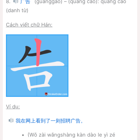
8.
(guǎnggào) – (quảng cáo): quảng cáo
广告
(danh từ)
Cách viết chữ Hán:
Ví dụ:
我在网上看到了一则招聘广告。
(Wǒ zài wǎngshàng kàn dào le yì zé