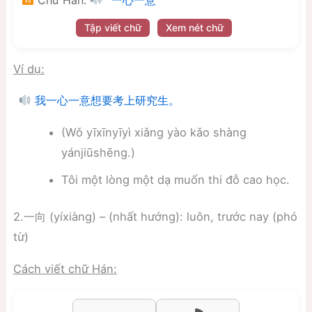
一心一意
Tập viết chữ
Xem nét chữ
Ví dụ:
我一心一意想要考上研究生。
(Wǒ yīxīnyīyì xiǎng yào kǎo shàng
yánjiūshēng.)
Tôi một lòng một dạ muốn thi đỗ cao học.
2.一向 (yíxiàng) – (nhất hướng): luôn, trước nay (phó
từ)
Cách viết chữ Hán: