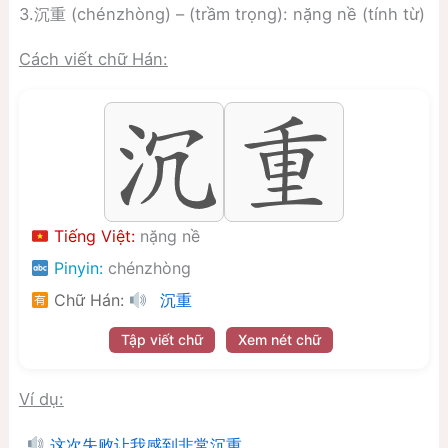
3.沉重 (chénzhòng) – (trầm trọng): nặng nề (tính từ)
Cách viết chữ Hán:
Tiếng Việt:
nặng nề
Pinyin:
chénzhòng
Chữ Hán:
沉重
Tập viết chữ
Xem nét chữ
Ví dụ:
这次失败让我感到非常沉重。