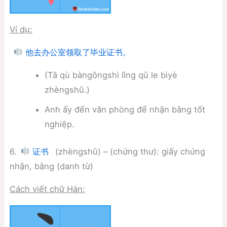
Ví dụ:
他去办公室领取了毕业证书。
(Tā qù bàngōngshì lǐng qǔ le bìyè
zhèngshū.)
Anh ấy đến văn phòng để nhận bằng tốt
nghiệp.
6.
(zhèngshū) – (chứng thư): giấy chứng
证书
nhận, bằng (danh từ)
Cách viết chữ Hán: