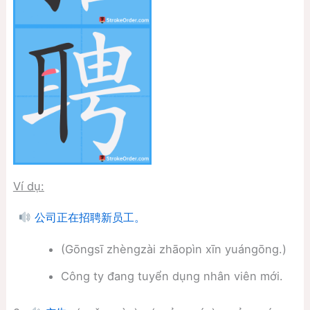
Ví dụ:
公司正在招聘新员工。
(Gōngsī zhèngzài zhāopìn xīn yuángōng.)
Công ty đang tuyển dụng nhân viên mới.