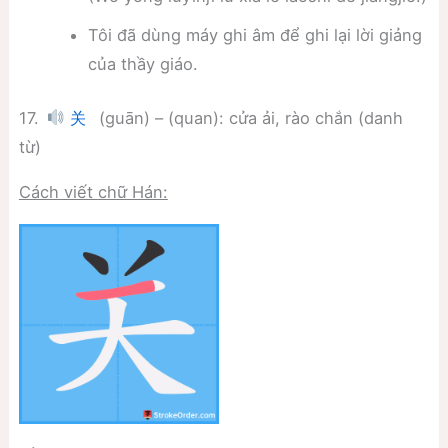
Tôi đã dùng máy ghi âm để ghi lại lời giảng
của thầy giáo.
17.
(guān) – (quan): cửa ải, rào chắn (danh
关
từ)
Cách viết chữ Hán: