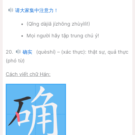
请大家集中注意力！
(Qǐng dàjiā jízhōng zhùyìlì!)
Mọi người hãy tập trung chú ý!
20.
(quèshí) – (xác thực): thật sự, quả thực
确实
(phó từ)
Cách viết chữ Hán: