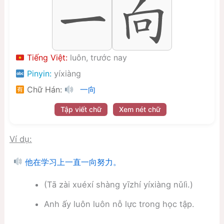
Tiếng Việt:
luôn, trước nay
Pinyin:
yíxiàng
Chữ Hán:
一向
Tập viết chữ
Xem nét chữ
Ví dụ:
他在学习上一直一向努力。
(Tā zài xuéxí shàng yīzhí yíxiàng nǔlì.)
Anh ấy luôn luôn nỗ lực trong học tập.