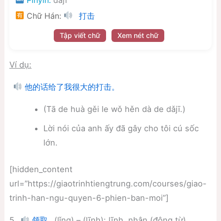
Chữ Hán:
打击
Tập viết chữ
Xem nét chữ
Ví dụ:
他的话给了我很大的打击。
(Tā de huà gěi le wǒ hěn dà de dǎjī.)
Lời nói của anh ấy đã gây cho tôi cú sốc
lớn.
[hidden_content
url=”https://giaotrinhtiengtrung.com/courses/giao-
trinh-han-ngu-quyen-6-phien-ban-moi”]
5.
(lǐng) – (lĩnh): lĩnh, nhận (động từ)
领取