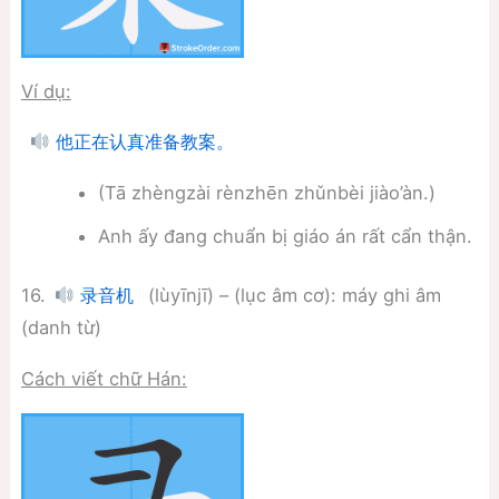
Ví dụ:
他正在认真准备教案。
(Tā zhèngzài rènzhēn zhǔnbèi jiào’àn.)
Anh ấy đang chuẩn bị giáo án rất cẩn thận.
16.
(lùyīnjī) – (lục âm cơ): máy ghi âm
录音机
(danh từ)
Cách viết chữ Hán: