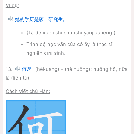
Ví dụ:
她的学历是硕士研究生。
(Tā de xuélì shì shuòshì yánjiūshēng.)
Trình độ học vấn của cô ấy là thạc sĩ
nghiên cứu sinh.
13.
(hékùang) – (hà huống): huống hồ, nữa
何况
là (liên từ)
Cách viết chữ Hán: