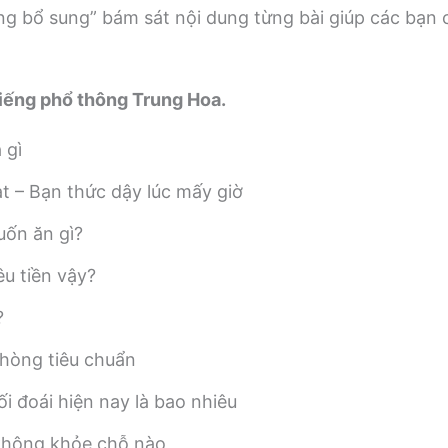
g bổ sung” bám sát nội dung từng bài giúp các bạn c
iếng phổ thông Trung Hoa.
 gì
t – Bạn thức dậy lúc mấy giờ
uốn ăn gì?
u tiền vậy?
?
phòng tiêu chuẩn
hối đoái hiện nay là bao nhiêu
không khỏe chỗ nào