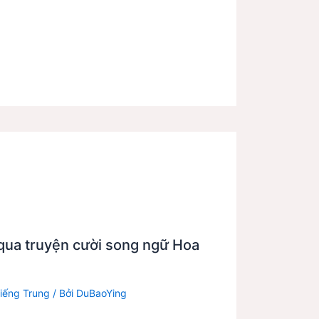
qua truyện cười song ngữ Hoa
iếng Trung
/ Bởi
DuBaoYing