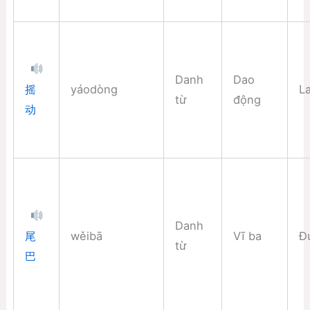
Danh
Dao
yáodòng
La
摇
từ
động
动
Danh
wěibā
Vĩ ba
Đ
尾
từ
巴