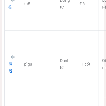
Động
Lô
tuō
Đà
từ
k
拖
Danh
Đí
pìgu
Tị cốt
屁
từ
m
股