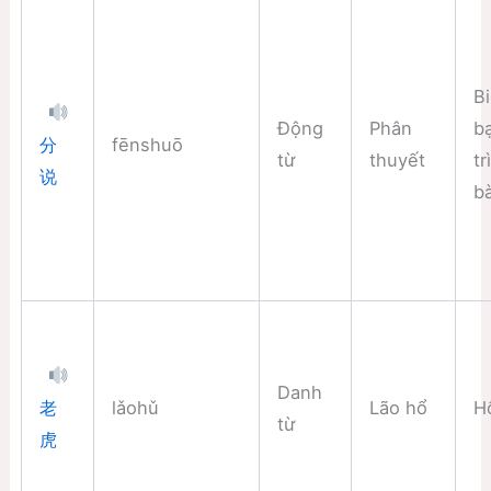
B
Động
Phân
b
fēnshuō
分
từ
thuyết
tr
说
b
Danh
lǎohǔ
Lão hổ
H
老
từ
虎