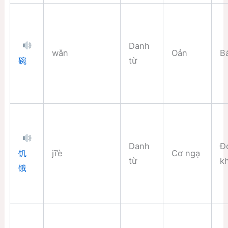
Danh
wǎn
Oản
B
từ
碗
Danh
Đó
jī’è
Cơ ngạ
饥
từ
k
饿