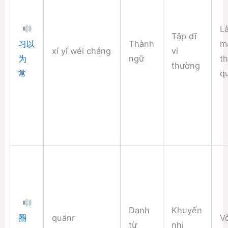
L
Tập dĩ
Thành
m
习以
xí yǐ wéi cháng
vi
ngữ
t
为
thường
q
常
Danh
Khuyến
quānr
V
圈
từ
nhi