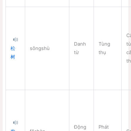
C
Danh
Tùng
t
sōngshù
松
từ
thụ
c
树
t
Động
Phát