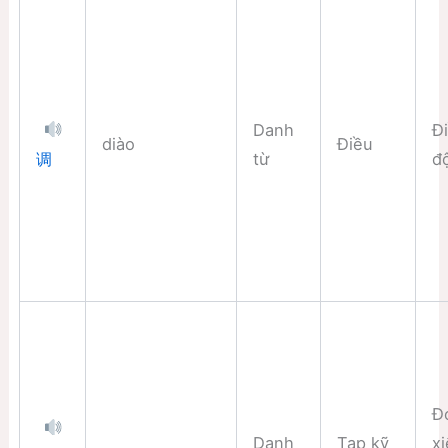
Danh
Đ
diào
Điều
từ
đ
调
Đ
Danh
Tạp kỹ
xi