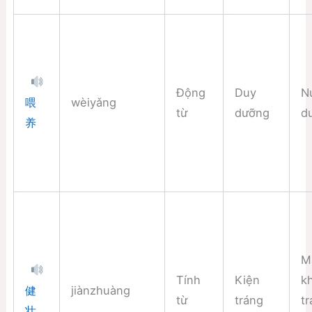
Động
Duy
N
wèiyǎng
喂
từ
dưỡng
d
养
M
Tính
Kiện
k
jiànzhuàng
健
từ
tráng
t
壮