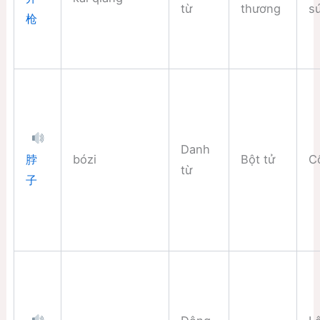
từ
thương
s
枪
Danh
bózi
Bột tử
C
脖
từ
子