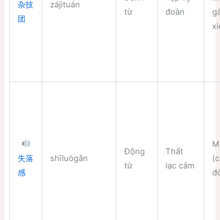
zájìtuán
杂技
từ
đoàn
g
团
x
M
Động
Thất
shīluògǎn
(c
失落
từ
lạc cảm
đ
感