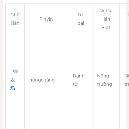
Nghĩa
Chữ
Từ
Pinyin
Hán
Hán
loại
Việt
Danh
Nông
N
nóngchǎng
农
từ
trường
t
场