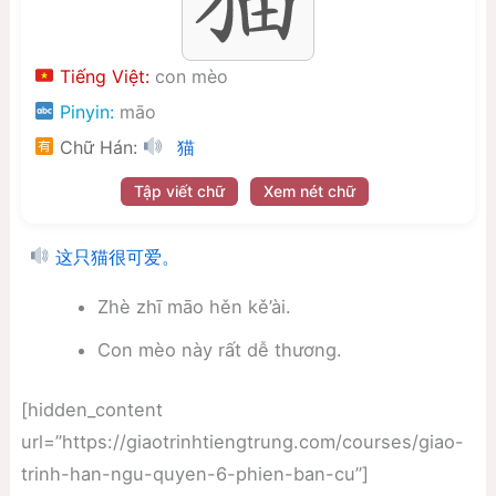
Tiếng Việt:
con mèo
Pinyin:
māo
Chữ Hán:
猫
Tập viết chữ
Xem nét chữ
这只猫很可爱。
Zhè zhī māo hěn kě’ài.
Con mèo này rất dễ thương.
[hidden_content
url=”https://giaotrinhtiengtrung.com/courses/giao-
trinh-han-ngu-quyen-6-phien-ban-cu”]