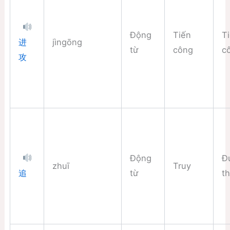
Động
Tiến
T
jìngōng
进
từ
công
c
攻
Động
Đ
zhuī
Truy
từ
t
追