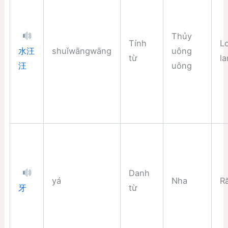
Thủy
Tính
L
shuǐwāngwāng
uông
水汪
từ
l
uông
汪
Danh
yá
Nha
R
từ
牙