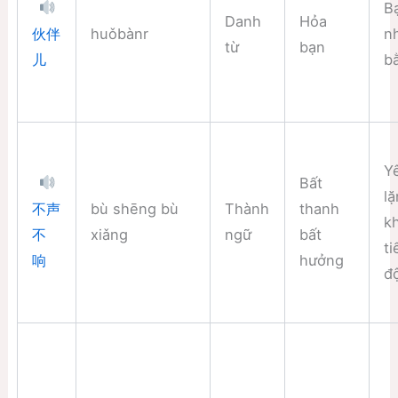
B
Danh
Hỏa
huǒbànr
n
伙伴
từ
bạn
b
儿
Y
Bất
lặ
bù shēng bù
Thành
thanh
不声
k
xiǎng
ngữ
bất
不
t
hưởng
响
đ