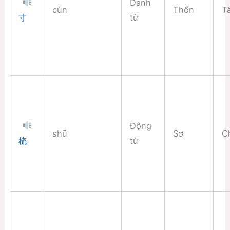
Danh
cùn
Thốn
T
từ
寸
Động
shū
Sơ
C
từ
梳