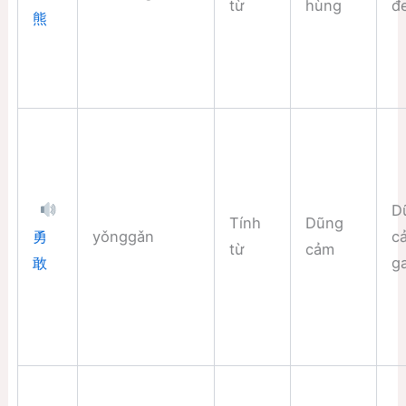
từ
hùng
đ
熊
D
Tính
Dũng
yǒnggǎn
c
勇
từ
cảm
g
敢