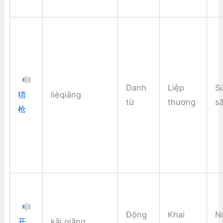
Danh
Liệp
S
lièqiāng
猎
từ
thương
s
枪
Động
Khai
N
kāi qiāng
开