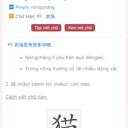
Pinyin:
nóngchǎng
Chữ Hán:
农场
Tập viết chữ
Xem nét chữ
农场里有很多动物。
Nóngchǎng lǐ yǒu hěn duō dòngwù.
Trong nông trường có rất nhiều động vật.
2. 猫 /māo/ (danh từ) (miêu): con mèo
Cách viết chữ hán: