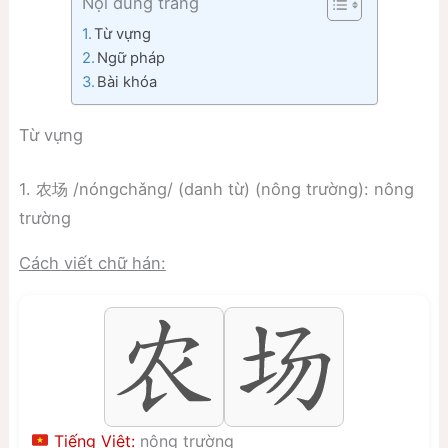
Nội dung trang
Từ vựng
Ngữ pháp
Bài khóa
Từ vựng
1. 农场 /nóngchǎng/ (danh từ) (nông trường): nông
trường
Cách viết chữ hán:
Tiếng Việt:
nông trường