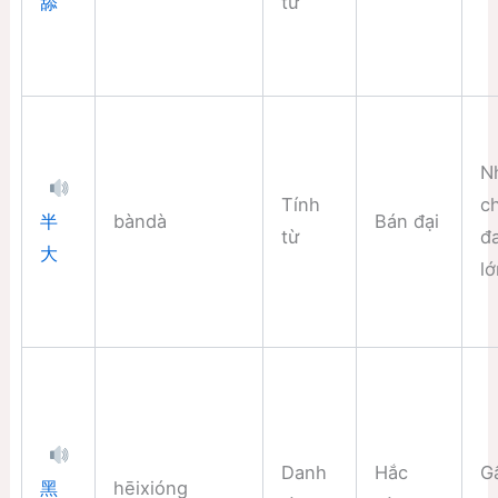
từ
舔
N
Tính
ch
bàndà
Bán đại
半
từ
đ
大
l
Danh
Hắc
G
hēixióng
黑