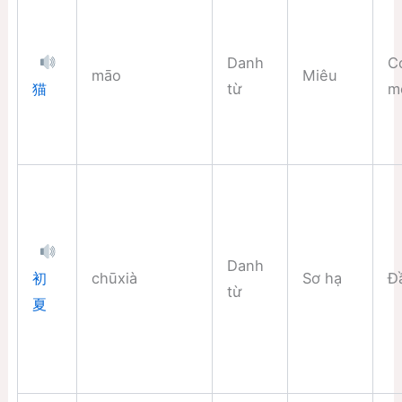
Danh
C
māo
Miêu
từ
m
猫
Danh
chūxià
Sơ hạ
Đ
初
từ
夏