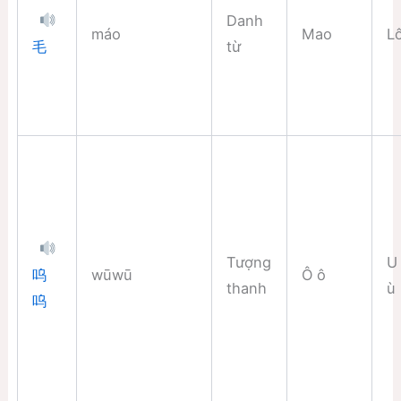
Danh
máo
Mao
L
từ
毛
Tượng
U 
wūwū
Ô ô
呜
thanh
ù
呜