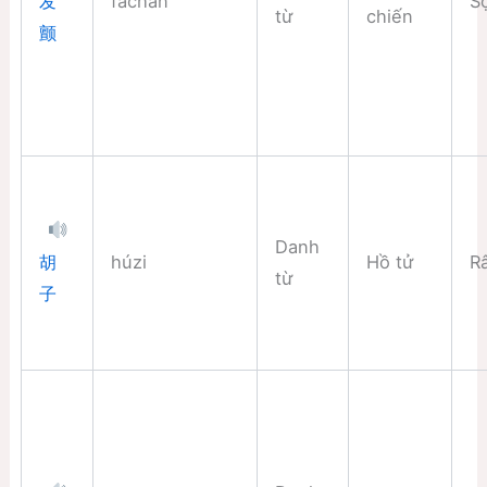
fāchàn
S
发
từ
chiến
颤
Danh
húzi
Hồ tử
R
胡
từ
子