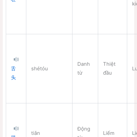
k
Danh
Thiệt
shétóu
L
舌
từ
đầu
头
Động
tiǎn
Liếm
L