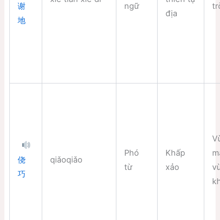
ngữ
tr
谢
địa
地
V
Phó
Khấp
m
qiǎoqiǎo
侥
từ
xảo
v
巧
k