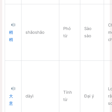
Ch
Phó
Sào
shāoshāo
m
稍
từ
sào
c
稍
L
Tính
dàyì
Đại ý
r
大
từ
s
意