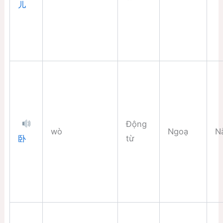
儿
Động
wò
Ngoạ
N
từ
卧