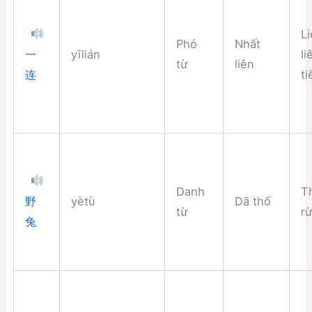
Li
Phó
Nhất
yīlián
li
一
từ
liên
ti
连
Danh
T
yètù
Dã thố
野
từ
r
兔