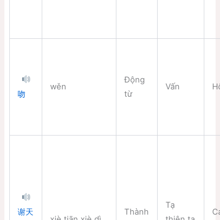
Động
wěn
Vấn
H
từ
吻
Tạ
Thành
C
谢天
xiè tiān xiè dì
thiên tạ